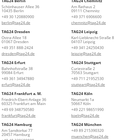
TAG24 Berlin
TAG24 Chemnitz
Schönhauser Allee 36
Am Rathaus 2
10435 Berlin
09111 Chemnitz
+49 30 120880900
+49 371 6906600
berlin@tag24.de
chemnitz@tag24.de
TAG24 Dresden
TAG24 Leipzig
Ostra-Allee 18
Karl-Liebknecht-Straße 8
01067 Dresden
04107 Leipzig
+49 351 888-2424
+49 341 24250430
dresden@tag24.de
leipzig@tag24.de
TAG24 Erfurt
TAG24 Stuttgart
Bahnhofstraße 38
Curiestraße 2
99084 Erfurt
70563 Stuttgart
+49 361 34947880
+49 711 21952530
erfurt@tag24.de
stuttgart@tag24.de
TAG24 Frankfurt a. M.
TAG24 Köln
Friedrich-Ebert-Anlage 36
Neumarkt 1a
60325 Frankfurt am Main
50667 Köln
+49 69 348750580
+49 221 98651990
frankfurt@tag24.de
koeln@tag24.de
TAG24 Hamburg
TAG24 München
Am Sandtorkai 77
+49 89 215390320
20457 Hamburg
muenchen@tag24.de