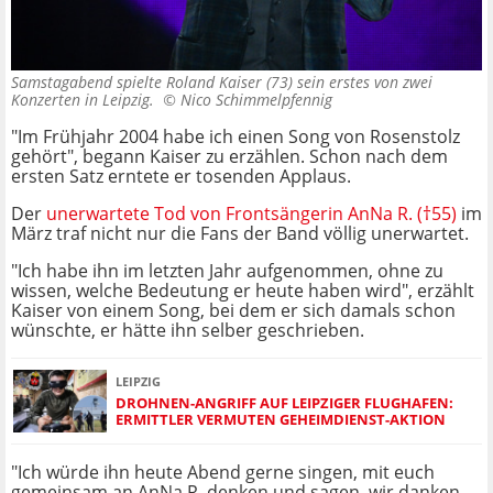
Samstagabend spielte Roland Kaiser (73) sein erstes von zwei
Konzerten in Leipzig. ©
Nico Schimmelpfennig
"Im Frühjahr 2004 habe ich einen Song von Rosenstolz
gehört", begann Kaiser zu erzählen. Schon nach dem
ersten Satz erntete er tosenden Applaus.
Der
unerwartete Tod von Frontsängerin AnNa R. (†55)
im
März traf nicht nur die Fans der Band völlig unerwartet.
"Ich habe ihn im letzten Jahr aufgenommen, ohne zu
wissen, welche Bedeutung er heute haben wird", erzählt
Kaiser von einem Song, bei dem er sich damals schon
wünschte, er hätte ihn selber geschrieben.
LEIPZIG
DROHNEN-ANGRIFF AUF LEIPZIGER FLUGHAFEN:
ERMITTLER VERMUTEN GEHEIMDIENST-AKTION
"Ich würde ihn heute Abend gerne singen, mit euch
gemeinsam an AnNa R. denken und sagen, wir danken