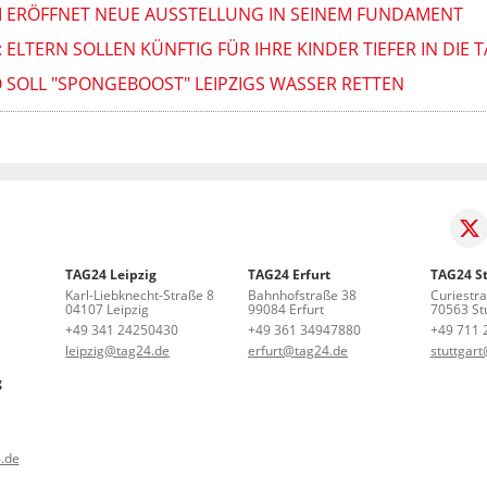
KI ERÖFFNET NEUE AUSSTELLUNG IN SEINEM FUNDAMENT
 ELTERN SOLLEN KÜNFTIG FÜR IHRE KINDER TIEFER IN DIE 
SOLL "SPONGEBOOST" LEIPZIGS WASSER RETTEN
TAG24 Leipzig
TAG24 Erfurt
TAG24 St
Karl-Liebknecht-Straße 8
Bahnhofstraße 38
Curiestr
04107 Leipzig
99084 Erfurt
70563 Stu
+49 341 24250430
+49 361 34947880
+49 711 
leipzig@tag24.de
erfurt@tag24.de
stuttgar
g
.de