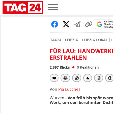
TAG24
LEIPZIG
LEIPZIG LOKAL
FÜR LAU: HANDWERK
ERSTRAHLEN
2.397
Klicks
0
Reaktionen
❤️
😂
😱
🔥
😥
👏
Von
Pia Lucchesi
Wurzen -
Von früh bis spät war
Werk, um den berühmten Dichte