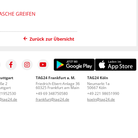
TASCHE GREIFEN
Zurück zur Übersicht
uttgart
TAG24 Frankfurt a. M.
TAG24 Köln
aße 2
Friedrich-Ebert-Anlage 36
Neumarkt 1a
ttgart
60325 Frankfurt am Main
50667 Köln
21952530
+49 69 348750580
+49 221 98651990
t@tag24.de
frankfurt@tag24.de
koeln@tag24.de