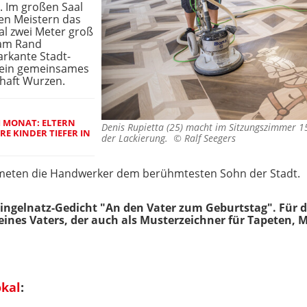
. Im großen Saal
en Meistern das
l zwei Meter groß
s am Rand
arkante Stadt-
- ein gemeinsames
haft Wurzen.
M MONAT: ELTERN
Denis Rupietta (25) macht im Sitzungszimmer 151
RE KINDER TIEFER IN
der Lackierung. ©
Ralf Seegers
meten die Handwerker dem berühmtesten Sohn der Stadt.
Ringelnatz-Gedicht "An den Vater zum Geburtstag". Für d
eines Vaters, der auch als Musterzeichner für Tapeten, 
okal
: