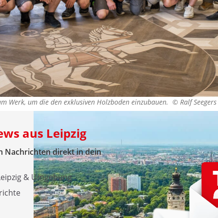
 am Werk, um die den exklusiven Holzboden einzubauen. ©
Ralf Seegers
ews aus Leipzig
 Nachrichten direkt in dein
 Leipzig & Umgebung
richte