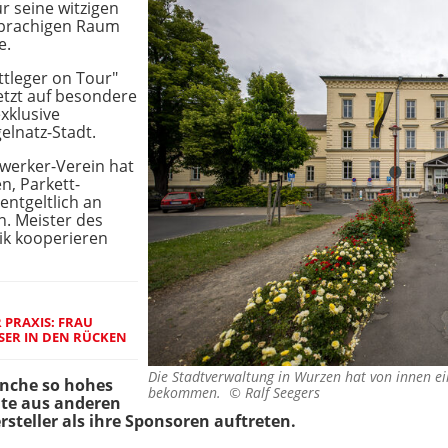
r seine witzigen
sprachigen Raum
e.
ttleger on Tour"
etzt auf besondere
xklusive
elnatz-Stadt.
werker-Verein hat
n, Parkett-
entgeltlich an
n. Meister des
lik kooperieren
PRAXIS: FRAU
ER IN DEN RÜCKEN
Die Stadtverwaltung in Wurzen hat von innen ei
ranche so hohes
bekommen. ©
Ralf Seegers
ute aus anderen
steller als ihre Sponsoren auftreten.