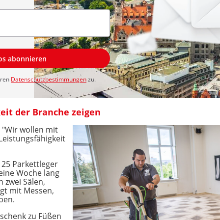
los abonnieren
eren
Datenschutzbestimmungen
zu.
keit der Branche zeigen
 "Wir wollen mit
Leistungsfähigkeit
 25 Parkettleger
 eine Woche lang
n zwei Sälen,
igt mit Messen,
ben.
eschenk zu Füßen