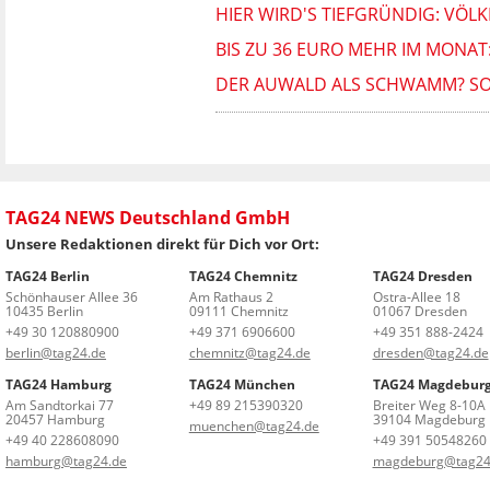
HIER WIRD'S TIEFGRÜNDIG: VÖL
BIS ZU 36 EURO MEHR IM MONAT:
DER AUWALD ALS SCHWAMM? SO 
TAG24 NEWS Deutschland GmbH
Unsere Redaktionen direkt für Dich vor Ort:
TAG24 Berlin
TAG24 Chemnitz
TAG24 Dresden
Schönhauser Allee 36
Am Rathaus 2
Ostra-Allee 18
10435 Berlin
09111 Chemnitz
01067 Dresden
+49 30 120880900
+49 371 6906600
+49 351 888-2424
berlin@tag24.de
chemnitz@tag24.de
dresden@tag24.de
TAG24 Hamburg
TAG24 München
TAG24 Magdebur
Am Sandtorkai 77
+49 89 215390320
Breiter Weg 8-10A
20457 Hamburg
39104 Magdeburg
muenchen@tag24.de
+49 40 228608090
+49 391 50548260
hamburg@tag24.de
magdeburg@tag24