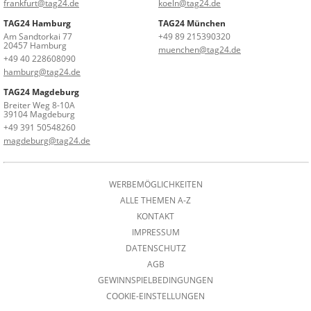
frankfurt@tag24.de
koeln@tag24.de
TAG24 Hamburg
TAG24 München
Am Sandtorkai 77
+49 89 215390320
20457 Hamburg
muenchen@tag24.de
+49 40 228608090
hamburg@tag24.de
TAG24 Magdeburg
Breiter Weg 8-10A
39104 Magdeburg
+49 391 50548260
magdeburg@tag24.de
WERBEMÖGLICHKEITEN
ALLE THEMEN A-Z
KONTAKT
IMPRESSUM
DATENSCHUTZ
AGB
GEWINNSPIELBEDINGUNGEN
COOKIE-EINSTELLUNGEN