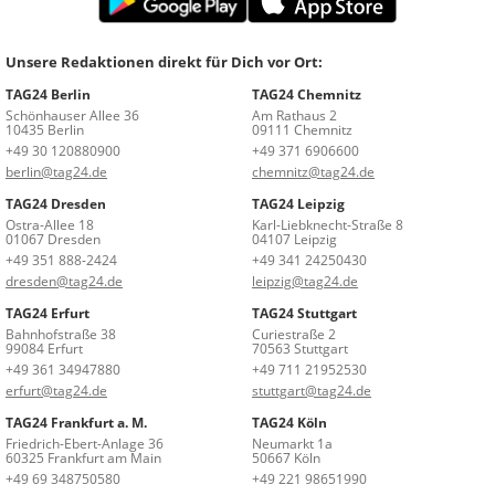
Unsere Redaktionen direkt für Dich vor Ort:
TAG24 Berlin
TAG24 Chemnitz
Schönhauser Allee 36
Am Rathaus 2
10435 Berlin
09111 Chemnitz
+49 30 120880900
+49 371 6906600
berlin@tag24.de
chemnitz@tag24.de
TAG24 Dresden
TAG24 Leipzig
Ostra-Allee 18
Karl-Liebknecht-Straße 8
01067 Dresden
04107 Leipzig
+49 351 888-2424
+49 341 24250430
dresden@tag24.de
leipzig@tag24.de
TAG24 Erfurt
TAG24 Stuttgart
Bahnhofstraße 38
Curiestraße 2
99084 Erfurt
70563 Stuttgart
+49 361 34947880
+49 711 21952530
erfurt@tag24.de
stuttgart@tag24.de
TAG24 Frankfurt a. M.
TAG24 Köln
Friedrich-Ebert-Anlage 36
Neumarkt 1a
60325 Frankfurt am Main
50667 Köln
+49 69 348750580
+49 221 98651990