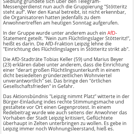
Siedlung gründete sich über den Telegram-
Messengerdienst nun auch die Gruppierung "Stötteritz
steht auf". Wer den Kanal betreibt, ist nicht erkennbar,
die Organisatoren hatten jedenfalls zu dem
Anwohnertreffen am heutigen Sonntag aufgerufen.
In der Gruppe wurde unter anderem auch ein
AfD
-
Statement geteilt. "Nein zum Flüchtlingslager Stötteritz!",
heißt es darin. Die AfD-Fraktion Leipzig lehne die
"Einrichtung des Flüchtlingslagers in Stötteritz strikt ab".
Die AfD-Stadträte Tobias Keller (59) und Marius Beyer
(23) erklären dabei unter anderem, dass die Einrichtung
einer "derart großen Flüchtlingsunterkunft in einem
dicht besiedelten gründerzeitlichen Wohnviertel
unverantwortlich" sei. Das bringe den "örtlichen
Gesellschaftsfrieden" in Gefahr.
Das Aktionsbündnis "Leipzig nimmt Platz" witterte in der
Bürger-Einladung indes rechte Stimmungsmache und
gestaltete vor Ort einen Gegenprotest. In einem
Redebeitrag wurde wie auch seitens der Anwohner das
Vorhaben der Stadt Leipzig kritisiert, Geflüchtete
überhaupt in Zelten unterbringen
zu wollen.
Es gebe in
Leipzig immer noch Wohnungsleerstand, hieß es.