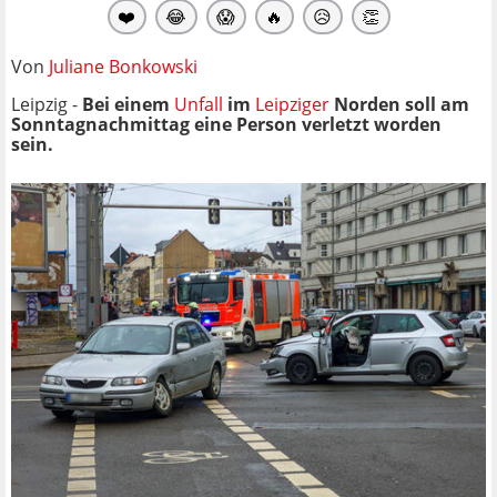
❤️
😂
😱
🔥
😥
👏
Von
Juliane Bonkowski
Leipzig -
Bei einem
Unfall
im
Leipziger
Norden soll am
Sonntagnachmittag eine Person verletzt worden
sein.