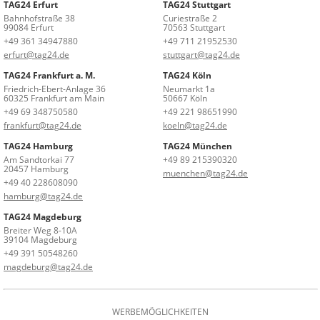
TAG24 Erfurt
TAG24 Stuttgart
Bahnhofstraße 38
Curiestraße 2
99084 Erfurt
70563 Stuttgart
+49 361 34947880
+49 711 21952530
erfurt@tag24.de
stuttgart@tag24.de
TAG24 Frankfurt a. M.
TAG24 Köln
Friedrich-Ebert-Anlage 36
Neumarkt 1a
60325 Frankfurt am Main
50667 Köln
+49 69 348750580
+49 221 98651990
frankfurt@tag24.de
koeln@tag24.de
TAG24 Hamburg
TAG24 München
Am Sandtorkai 77
+49 89 215390320
20457 Hamburg
muenchen@tag24.de
+49 40 228608090
hamburg@tag24.de
TAG24 Magdeburg
Breiter Weg 8-10A
39104 Magdeburg
+49 391 50548260
magdeburg@tag24.de
WERBEMÖGLICHKEITEN