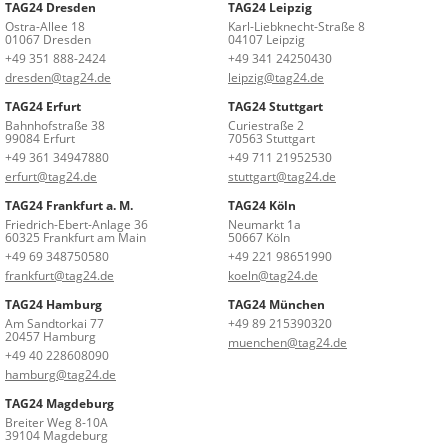
TAG24 Dresden
TAG24 Leipzig
Ostra-Allee 18
Karl-Liebknecht-Straße 8
01067 Dresden
04107 Leipzig
+49 351 888-2424
+49 341 24250430
dresden@tag24.de
leipzig@tag24.de
TAG24 Erfurt
TAG24 Stuttgart
Bahnhofstraße 38
Curiestraße 2
99084 Erfurt
70563 Stuttgart
+49 361 34947880
+49 711 21952530
erfurt@tag24.de
stuttgart@tag24.de
TAG24 Frankfurt a. M.
TAG24 Köln
Friedrich-Ebert-Anlage 36
Neumarkt 1a
60325 Frankfurt am Main
50667 Köln
+49 69 348750580
+49 221 98651990
frankfurt@tag24.de
koeln@tag24.de
TAG24 Hamburg
TAG24 München
Am Sandtorkai 77
+49 89 215390320
20457 Hamburg
muenchen@tag24.de
+49 40 228608090
hamburg@tag24.de
TAG24 Magdeburg
Breiter Weg 8-10A
39104 Magdeburg