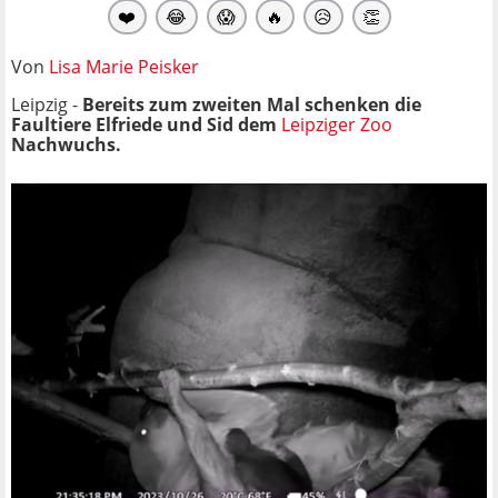
❤️
😂
😱
🔥
😥
👏
Von
Lisa Marie Peisker
Leipzig -
Bereits zum zweiten Mal schenken die
Faultiere Elfriede und Sid dem
Leipziger Zoo
Nachwuchs.