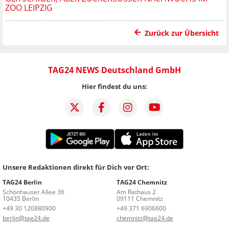
OO LEIPZIG
Zurück zur Übersicht
TAG24 NEWS Deutschland GmbH
Hier findest du uns:
Unsere Redaktionen direkt für Dich vor Ort:
TAG24 Berlin
TAG24 Chemnitz
Schönhauser Allee 36
Am Rathaus 2
10435 Berlin
09111 Chemnitz
+49 30 120880900
+49 371 6906600
berlin@tag24.de
chemnitz@tag24.de