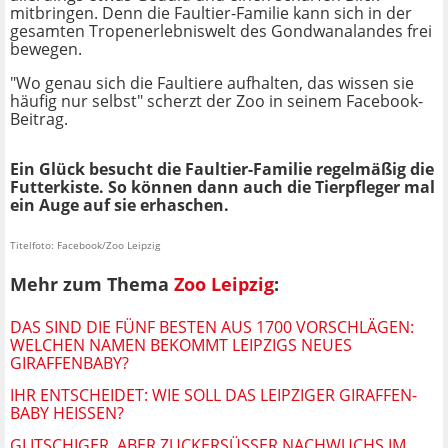
mitbringen. Denn die Faultier-Familie kann sich in der
gesamten Tropenerlebniswelt des Gondwanalandes frei
bewegen.
"Wo genau sich die Faultiere aufhalten, das wissen sie
häufig nur selbst" scherzt der Zoo in seinem Facebook-
Beitrag.
Ein Glück besucht die Faultier-Familie regelmäßig die
Futterkiste. So können dann auch die Tierpfleger mal
ein Auge auf sie erhaschen.
Titelfoto: Facebook/Zoo Leipzig
Mehr zum Thema
Zoo Leipzig
:
DAS SIND DIE FÜNF BESTEN AUS 1700 VORSCHLÄGEN:
WELCHEN NAMEN BEKOMMT LEIPZIGS NEUES
GIRAFFENBABY?
IHR ENTSCHEIDET: WIE SOLL DAS LEIPZIGER GIRAFFEN-
BABY HEISSEN?
GLITSCHIGER, ABER ZUCKERSÜSSER NACHWUCHS IM Z