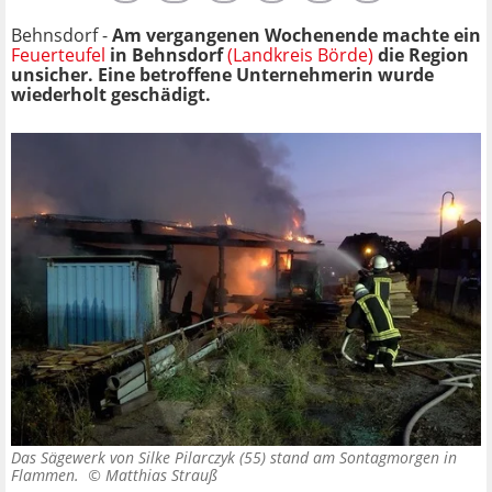
Behnsdorf -
Am vergangenen Wochenende machte ein
Feuerteufel
in Behnsdorf
(Landkreis Börde)
die Region
unsicher. Eine betroffene Unternehmerin wurde
wiederholt geschädigt.
Das Sägewerk von Silke Pilarczyk (55) stand am Sontagmorgen in
Flammen. ©
Matthias Strauß