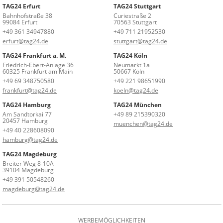
TAG24 Erfurt
TAG24 Stuttgart
Bahnhofstraße 38
Curiestraße 2
99084 Erfurt
70563 Stuttgart
+49 361 34947880
+49 711 21952530
erfurt@tag24.de
stuttgart@tag24.de
TAG24 Frankfurt a. M.
TAG24 Köln
Friedrich-Ebert-Anlage 36
Neumarkt 1a
60325 Frankfurt am Main
50667 Köln
+49 69 348750580
+49 221 98651990
frankfurt@tag24.de
koeln@tag24.de
TAG24 Hamburg
TAG24 München
Am Sandtorkai 77
+49 89 215390320
20457 Hamburg
muenchen@tag24.de
+49 40 228608090
hamburg@tag24.de
TAG24 Magdeburg
Breiter Weg 8-10A
39104 Magdeburg
+49 391 50548260
magdeburg@tag24.de
WERBEMÖGLICHKEITEN