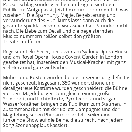
Paukenschlag sondergleichen und signalisiert dem
Publikum: "Aufgepasst, jetzt bekommt Ihr ordentlich was
zusehen!". Die Spannung, Magie, Begeisterung und
Verwunderung des Publikums lässt dann auch die
gesamte Spieldauer von etwa zweieinhalb Stunden nicht
nach. Die Liebe zum Detail und die begeisternden
Musicalnummern reißen selbst den größten
Theatermuffel mit.
Regisseur Felix Seiler, der zuvor am Sydney Opera House
und am Royal Opera House Covent Garden in London
gearbeitet hat, inszeniert den Musical-Kracher mit ganz
viel Herz und ganz viel Farbe.
Mühen und Kosten wurden bei der Inszenierung definitiv
nicht gescheut: Insgesamt 350 wunderschöne und
detailgetreue Kostüme wurden geschneidert, die Bühne
vor dem Magdeburger Dom gleicht einem großen
Spielbrett, und Lichteffekte, Pyrotechnik und sogar
Wasserfontänen bringen das Publikum zum Staunen. In
Zusammenarbeit mit der Ballett-Compagnie und der
Magdeburgischen Philharmonie stellt Seiler eine
funkelnde Show auf die Beine, die zu recht nach jedem
Song Szenenapplaus kassiert.