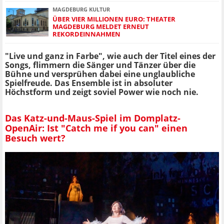
MAGDEBURG KULTUR
ÜBER VIER MILLIONEN EURO: THEATER
MAGDEBURG MELDET ERNEUT
REKORDEINNAHMEN
"Live und ganz in Farbe", wie auch der Titel eines der
Songs, flimmern die Sänger und Tänzer über die
Bühne und versprühen dabei eine unglaubliche
Spielfreude. Das Ensemble ist in absoluter
Höchstform und zeigt soviel Power wie noch nie.
Das Katz-und-Maus-Spiel im Domplatz-
OpenAir: Ist "Catch me if you can" einen
Besuch wert?