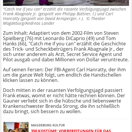
"Catch me if you can" erzählt die rasante Verfolgungsjagd zwischen
Frank Abagnale Jr. (gespielt von Philipp Büttner, l.) und Carl
Hanratty (gespielt von David Arnsperger, r.). ©
Theater
Magdeburg/Andreas Lander
Zum Inhalt: Adaptiert von dem 2002-Film von Steven
Spielberg (76) mit Leonardo DiCaprio (49) und Tom
Hanks (66), "Catch me if you can" erzählt die Geschichte
des Trick- und Scheckbetrügers Frank Abagnale Jr., der
sich unter anderem als Arzt, Secret Service Agent und
Pilot ausgab und dabei Millionen von Dollar veruntreute.
Auf seinen Fersen: Der FBI-Agent Carl Hanratty, der ihm
um die ganze Welt folgt, um endlich die Handschellen
klicken lassen zu können.
Doch mitten in der rasanten Verfolgungsjagd passiert
Frank etwas, womit er nicht hätte rechnen können. Der
Gauner verliebt sich in die hübsche und liebenswerte
Krankenschwester Brenda Strong, die ihn schließlich
dazu bringt, sich bessern zu wollen.
MAGDEBURG KULTUR
350 KOSTÜME: VORBEREITUNGEN FÜR DAS