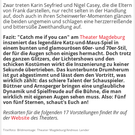
Zwar treten Karin Seyfried und Nigel Casey, die die Eltern
von Frank darstellen, nur recht selten in der Handlung
auf, doch auch in ihren Scheinwerfer-Momenten glänzen
die beiden ungemein und schlagen eine herzzerreißende
und bittersüße Zweithandlung auf.
Fazit: "Catch me if you can" am
Theater Magdeburg
inszeniert das legendäre Katz-und-Maus-Spiel in
einem bunten und glamourösen 60er- und 70er-Stil,
der für die Augen schon einiges hermacht. Doch trotz
des ganzen Glitzers, der Lichtershows und den
schicken Kostümen wirkt die Inszenierung zu keiner
Sekunde übertrieben. Das kunterbunte Drumherum
ist gut abgestimmt und lässt dem den Vortritt, was
wirklich zählt: das schiere Talent der Schauspieler.
Büttner und Arnsperger bringen eine unglaubliche
Dynamik und Spielfreude auf die Bühne, die man
wirklich mit eigenen Augen sehen muss. Also: Fünf
von fünf Sternen, schaut's Euch an!
Restkarten für die folgenden 17 Vorstellungen findet Ihr auf
der
Website
des Theaters.
Titelfoto: Bildmontage: Theater Magdeburg/Andreas Lander