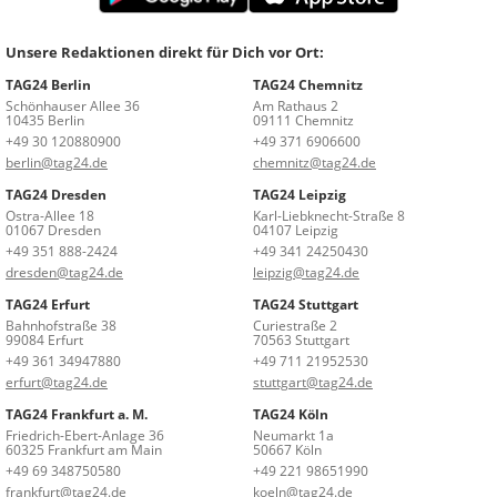
Unsere Redaktionen direkt für Dich vor Ort:
TAG24 Berlin
TAG24 Chemnitz
Schönhauser Allee 36
Am Rathaus 2
10435 Berlin
09111 Chemnitz
+49 30 120880900
+49 371 6906600
berlin@tag24.de
chemnitz@tag24.de
TAG24 Dresden
TAG24 Leipzig
Ostra-Allee 18
Karl-Liebknecht-Straße 8
01067 Dresden
04107 Leipzig
+49 351 888-2424
+49 341 24250430
dresden@tag24.de
leipzig@tag24.de
TAG24 Erfurt
TAG24 Stuttgart
Bahnhofstraße 38
Curiestraße 2
99084 Erfurt
70563 Stuttgart
+49 361 34947880
+49 711 21952530
erfurt@tag24.de
stuttgart@tag24.de
TAG24 Frankfurt a. M.
TAG24 Köln
Friedrich-Ebert-Anlage 36
Neumarkt 1a
60325 Frankfurt am Main
50667 Köln
+49 69 348750580
+49 221 98651990
frankfurt@tag24.de
koeln@tag24.de