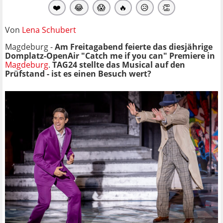
❤️
😂
😱
🔥
😥
👏
Von
Lena Schubert
Magdeburg -
Am Freitagabend feierte das diesjährige
Domplatz-OpenAir "Catch me if you can" Premiere in
Magdeburg
.
TAG24 stellte das Musical auf den
Prüfstand - ist es einen Besuch wert?