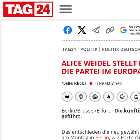
TAG24
POLITIK
POLITIK DEUTSC
ALICE WEIDEL STELLT
DIE PARTEI IM EURO
1.686
Klicks
0
Reaktionen
❤️
😂
😱
🔥
😥
👏
Berlin/Brüssel/Erfurt -
Die künft
geführt.
Das entschieden die neu gewähl
am Montag in
Berlin
, wie Parteic