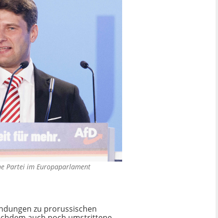
ine Partei im Europaparlament
indungen zu prorussischen
Nachdem auch noch umstrittene