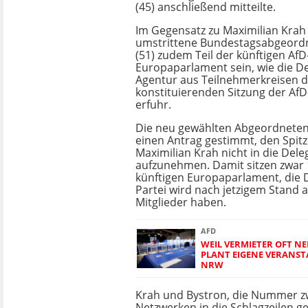
(45) anschließend mitteilte.
Im Gegensatz zu Maximilian Krah 
umstrittene Bundestagsabgeordn
(51) zudem Teil der künftigen Af
Europaparlament sein, wie die D
Agentur aus Teilnehmerkreisen d
konstituierenden Sitzung der AfD
erfuhr.
Die neu gewählten Abgeordneten 
einen Antrag gestimmt, den Spit
Maximilian Krah nicht in die Dele
aufzunehmen. Damit sitzen zwar 1
künftigen Europaparlament, die 
Partei wird nach jetzigem Stand 
Mitglieder haben.
AFD
WEIL VERMIETER OFT NE
PLANT EIGENE VERANST
NRW
Krah und Bystron, die Nummer zw
Netzwerken in die Schlagzeilen 