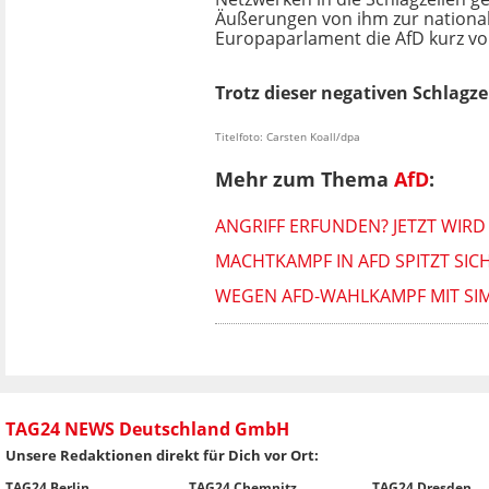
Äußerungen von ihm zur nationals
Europaparlament die AfD kurz vo
Trotz dieser negativen Schlagze
Titelfoto: Carsten Koall/dpa
Mehr zum Thema
AfD
:
ANGRIFF ERFUNDEN? JETZT WIR
MACHTKAMPF IN AFD SPITZT SIC
WEGEN AFD-WAHLKAMPF MIT SI
TAG24 NEWS Deutschland GmbH
Unsere Redaktionen direkt für Dich vor Ort:
TAG24 Berlin
TAG24 Chemnitz
TAG24 Dresden