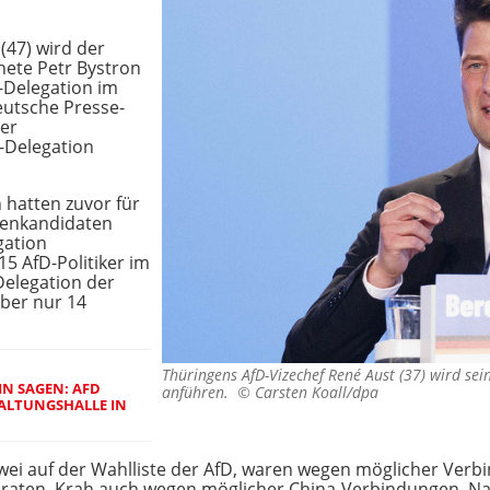
(47) wird der
ete Petr Bystron
D-Delegation im
eutsche Presse-
er
-Delegation
hatten zuvor für
zenkandidaten
gation
5 AfD-Politiker im
Delegation der
aber nur 14
Thüringens AfD-Vizechef René Aust (37) wird se
IN SAGEN: AFD
anführen. ©
Carsten Koall/dpa
ALTUNGSHALLE IN
ei auf der Wahlliste der AfD, waren wegen möglicher Verb
geraten, Krah auch wegen möglicher China-Verbindungen. 