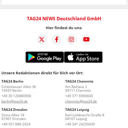
TAG24 NEWS Deutschland GmbH
Hier findest du uns:
Unsere Redaktionen direkt für Dich vor Ort:
TAG24 Berlin
TAG24 Chemnitz
Schönhauser Allee 36
Am Rathaus 2
10435 Berlin
09111 Chemnitz
+49 30 120880900
+49 371 6906600
berlin@tag24.de
chemnitz@tag24.de
TAG24 Dresden
TAG24 Leipzig
Ostra-Allee 18
Karl-Liebknecht-Straße 8
01067 Dresden
04107 Leipzig
+49 351 888-2424
+49 341 24250430