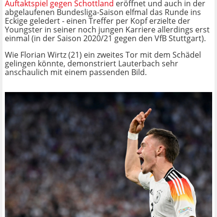
Auftaktspiel gegen Schottland
eröffnet und auch in der
abgelaufenen Bundesliga-Saison elfmal das Runde ins
Eckige geledert - einen Treffer per Kopf erzielte der
Youngster in seiner noch jungen Karriere allerdings erst
einmal (in der Saison 2020/21 gegen den VfB Stuttgart).
Wie Florian Wirtz (21) ein zweites Tor mit dem Schädel
gelingen könnte, demonstriert Lauterbach sehr
anschaulich mit einem passenden Bild.