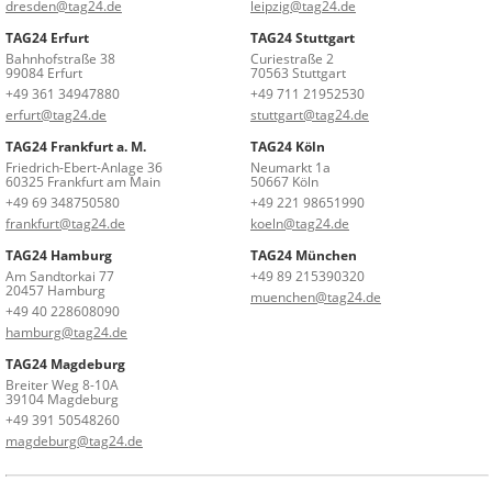
dresden@tag24.de
leipzig@tag24.de
TAG24 Erfurt
TAG24 Stuttgart
Bahnhofstraße 38
Curiestraße 2
99084 Erfurt
70563 Stuttgart
+49 361 34947880
+49 711 21952530
erfurt@tag24.de
stuttgart@tag24.de
TAG24 Frankfurt a. M.
TAG24 Köln
Friedrich-Ebert-Anlage 36
Neumarkt 1a
60325 Frankfurt am Main
50667 Köln
+49 69 348750580
+49 221 98651990
frankfurt@tag24.de
koeln@tag24.de
TAG24 Hamburg
TAG24 München
Am Sandtorkai 77
+49 89 215390320
20457 Hamburg
muenchen@tag24.de
+49 40 228608090
hamburg@tag24.de
TAG24 Magdeburg
Breiter Weg 8-10A
39104 Magdeburg
+49 391 50548260
magdeburg@tag24.de