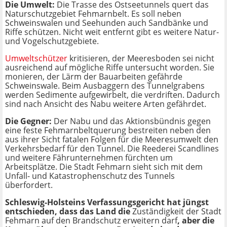
Die Umwelt:
Die Trasse des Ostseetunnels quert das
Naturschutzgebiet Fehmarnbelt. Es soll neben
Schweinswalen und Seehunden auch Sandbänke und
Riffe schützen. Nicht weit entfernt gibt es weitere Natur-
und Vogelschutzgebiete.
Umweltschützer
kritisieren, der Meeresboden sei nicht
ausreichend auf mögliche Riffe untersucht worden. Sie
monieren, der Lärm der Bauarbeiten gefährde
Schweinswale. Beim Ausbaggern des Tunnelgrabens
werden Sedimente aufgewirbelt, die verdriften. Dadurch
sind nach Ansicht des Nabu weitere Arten gefährdet.
Die Gegner:
Der Nabu und das Aktionsbündnis gegen
eine feste Fehmarnbeltquerung bestreiten neben den
aus ihrer Sicht fatalen Folgen für die Meeresumwelt den
Verkehrsbedarf für den Tunnel. Die Reederei Scandlines
und weitere Fährunternehmen fürchten um
Arbeitsplätze. Die Stadt Fehmarn sieht sich mit dem
Unfall- und Katastrophenschutz des Tunnels
überfordert.
Schleswig-Holsteins Verfassungsgericht hat jüngst
entschieden, dass das Land die
Zuständigkeit der Stadt
Fehmarn auf den Brandschutz erweitern darf
, aber die