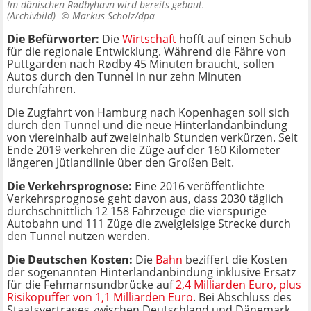
Im dänischen Rødbyhavn wird bereits gebaut.
(Archivbild) ©
Markus Scholz/dpa
Die Befürworter:
Die
Wirtschaft
hofft auf einen Schub
für die regionale Entwicklung. Während die Fähre von
Puttgarden nach Rødby 45 Minuten braucht, sollen
Autos durch den Tunnel in nur zehn Minuten
durchfahren.
Die Zugfahrt von Hamburg nach Kopenhagen soll sich
durch den Tunnel und die neue Hinterlandanbindung
von viereinhalb auf zweieinhalb Stunden verkürzen. Seit
Ende 2019 verkehren die Züge auf der 160 Kilometer
längeren Jütlandlinie über den Großen Belt.
Die Verkehrsprognose:
Eine 2016 veröffentlichte
Verkehrsprognose geht davon aus, dass 2030 täglich
durchschnittlich 12 158 Fahrzeuge die vierspurige
Autobahn und 111 Züge die zweigleisige Strecke durch
den Tunnel nutzen werden.
Die Deutschen Kosten:
Die
Bahn
beziffert die Kosten
der sogenannten Hinterlandanbindung inklusive Ersatz
für die Fehmarnsundbrücke auf
2,4 Milliarden Euro, plus
Risikopuffer von 1,1 Milliarden Euro
. Bei Abschluss des
Staatsvertrages zwischen Deutschland und Dänemark