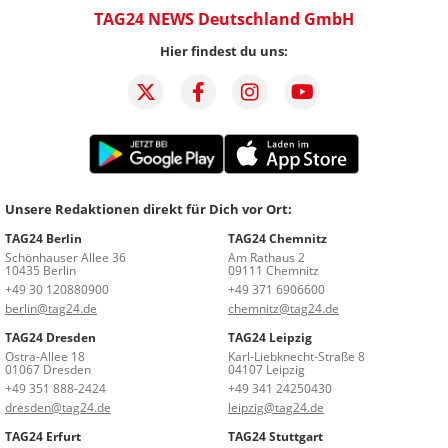
TAG24 NEWS Deutschland GmbH
Hier findest du uns:
Unsere Redaktionen direkt für Dich vor Ort:
TAG24 Berlin
TAG24 Chemnitz
Schönhauser Allee 36
Am Rathaus 2
10435 Berlin
09111 Chemnitz
+49 30 120880900
+49 371 6906600
berlin@tag24.de
chemnitz@tag24.de
TAG24 Dresden
TAG24 Leipzig
Ostra-Allee 18
Karl-Liebknecht-Straße 8
01067 Dresden
04107 Leipzig
+49 351 888-2424
+49 341 24250430
dresden@tag24.de
leipzig@tag24.de
TAG24 Erfurt
TAG24 Stuttgart