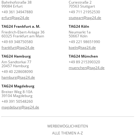
Bahnhofstraße 38
Curiestraße 2
99084 Erfurt
70563 Stuttgart
+49 361 34947880
+49 711 21952530
erfurt@tag24.de
stuttgart@tag24.de
TAG24 Frankfurt a. M.
TAG24 Köln
Friedrich-Ebert-Anlage 36
Neumarkt 1a
60325 Frankfurt am Main
50667 Köln
+49 69 348750580
+49 221 98651990
frankfurt@tag24.de
koeln@tag24.de
TAG24 Hamburg
TAG24 München
Am Sandtorkai 77
+49 89 215390320
20457 Hamburg
muenchen@tag24.de
+49 40 228608090
hamburg@tag24.de
TAG24 Magdeburg
Breiter Weg 8-10A
39104 Magdeburg
+49 391 50548260
magdeburg@tag24.de
WERBEMÖGLICHKEITEN
ALLE THEMEN A-Z