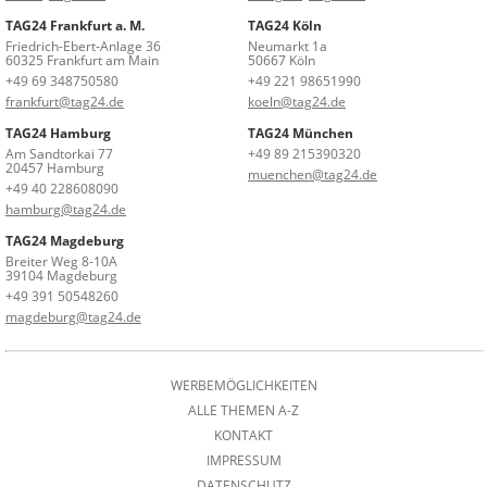
TAG24 Frankfurt a. M.
TAG24 Köln
Friedrich-Ebert-Anlage 36
Neumarkt 1a
60325 Frankfurt am Main
50667 Köln
+49 69 348750580
+49 221 98651990
frankfurt@tag24.de
koeln@tag24.de
TAG24 Hamburg
TAG24 München
Am Sandtorkai 77
+49 89 215390320
20457 Hamburg
muenchen@tag24.de
+49 40 228608090
hamburg@tag24.de
TAG24 Magdeburg
Breiter Weg 8-10A
39104 Magdeburg
+49 391 50548260
magdeburg@tag24.de
WERBEMÖGLICHKEITEN
ALLE THEMEN A-Z
KONTAKT
IMPRESSUM
DATENSCHUTZ