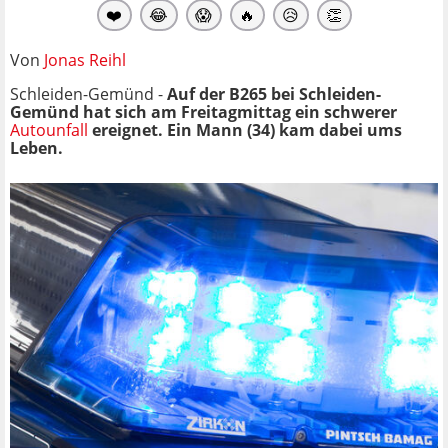
❤️
😂
😱
🔥
😥
👏
Von
Jonas Reihl
Schleiden-Gemünd -
Auf der B265 bei Schleiden-
Gemünd hat sich am Freitagmittag ein schwerer
Autounfall
ereignet. Ein Mann (34) kam dabei ums
Leben.