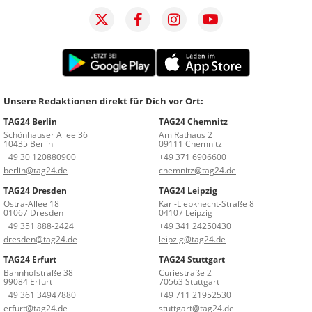
Unsere Redaktionen direkt für Dich vor Ort:
TAG24 Berlin
TAG24 Chemnitz
Schönhauser Allee 36
Am Rathaus 2
10435 Berlin
09111 Chemnitz
+49 30 120880900
+49 371 6906600
berlin@tag24.de
chemnitz@tag24.de
TAG24 Dresden
TAG24 Leipzig
Ostra-Allee 18
Karl-Liebknecht-Straße 8
01067 Dresden
04107 Leipzig
+49 351 888-2424
+49 341 24250430
dresden@tag24.de
leipzig@tag24.de
TAG24 Erfurt
TAG24 Stuttgart
Bahnhofstraße 38
Curiestraße 2
99084 Erfurt
70563 Stuttgart
+49 361 34947880
+49 711 21952530
erfurt@tag24.de
stuttgart@tag24.de