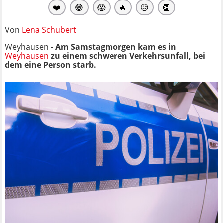
❤️
😂
😱
🔥
😥
👏
Von
Lena Schubert
Weyhausen -
Am Samstagmorgen kam es in
Weyhausen
zu einem schweren Verkehrsunfall, bei
dem eine Person starb.