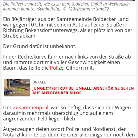
Die Polizei ermittelt, wie es zu dem tödlichen Unfall in Weyhausen
kommen konnte. (Symbolbild) ©
123rf/summertime72
Ein 80-Jähriger aus der Samtgemeinde Boldecker Land
war gegen 10 Uhr mit seinem Auto auf einer Straße in
Richtung Bokensdorf unterwegs, als er plötzlich von der
Straße abkam.
Der Grund dafür ist unbekannt.
In der Rechtskurve fuhr er nach links von der Straße ab
und rammte dort mit voller Geschwindigkeit einen
Baum, das teilte die
Polizei
Gifhorn mit.
UNFALL
JUNGE (†4) STIRBT BEI UNFALL: ANGEHÖRIGE GEHEN
AUF AUTOFAHRERIN LOS
Der
Zusammenprall
war so heftig, dass sich der Wagen
daraufhin mehrmals überschlug und auf einem
angrenzenden Feld liegen blieb.
Augenzeugen riefen sofort Polizei und Notdienst, der
Notarzt konnte bei dem Rentner allerdings nur noch den