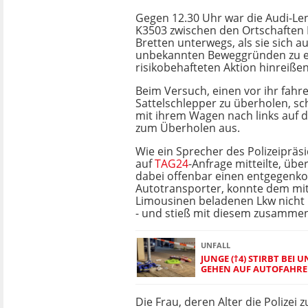
Gegen 12.30 Uhr war die Audi-Len
K3503 zwischen den Ortschaften 
Bretten unterwegs, als sie sich a
unbekannten Beweggründen zu e
risikobehafteten Aktion hinreißen
Beim Versuch, einen vor ihr fah
Sattelschlepper zu überholen, sc
mit ihrem Wagen nach links auf 
zum Überholen aus.
Wie ein Sprecher des Polizeipräs
auf
TAG24
-Anfrage mitteilte, übe
dabei offenbar einen entgege
Autotransporter, konnte dem mi
Limousinen beladenen Lkw nicht
- und stieß mit diesem zusammen
UNFALL
JUNGE (†4) STIRBT BEI 
GEHEN AUF AUTOFAHRE
Die Frau, deren Alter die Polize