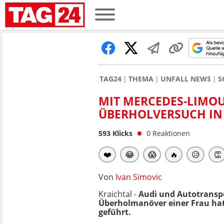
TAG24
THEMA
UNFALL NEWS
S
MIT MERCEDES-LIMOU
ÜBERHOLVERSUCH IN
593
Klicks
0
Reaktionen
❤️
😂
😱
🔥
😥
👏
Von
Ivan Simovic
Kraichtal -
Audi und Autotransp
Überholmanöver einer Frau ha
geführt.