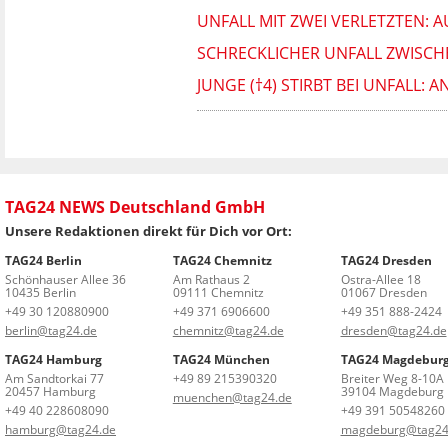
UNFALL MIT ZWEI VERLETZTEN: 
SCHRECKLICHER UNFALL ZWISCHE
JUNGE (†4) STIRBT BEI UNFALL
TAG24 NEWS Deutschland GmbH
Unsere Redaktionen direkt für Dich vor Ort:
TAG24 Berlin
TAG24 Chemnitz
TAG24 Dresden
Schönhauser Allee 36
Am Rathaus 2
Ostra-Allee 18
10435 Berlin
09111 Chemnitz
01067 Dresden
+49 30 120880900
+49 371 6906600
+49 351 888-2424
berlin@tag24.de
chemnitz@tag24.de
dresden@tag24.de
TAG24 Hamburg
TAG24 München
TAG24 Magdebur
Am Sandtorkai 77
+49 89 215390320
Breiter Weg 8-10A
20457 Hamburg
39104 Magdeburg
muenchen@tag24.de
+49 40 228608090
+49 391 50548260
hamburg@tag24.de
magdeburg@tag24