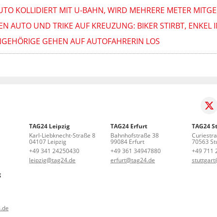
AUTO KOLLIDIERT MIT U-BAHN, WIRD MEHRERE METER MITGE
N AUTO UND TRIKE AUF KREUZUNG: BIKER STIRBT, ENKEL I
: ANGEHÖRIGE GEHEN AUF AUTOFAHRERIN LOS
TAG24 Leipzig
TAG24 Erfurt
TAG24 St
Karl-Liebknecht-Straße 8
Bahnhofstraße 38
Curiestr
04107 Leipzig
99084 Erfurt
70563 Stu
+49 341 24250430
+49 361 34947880
+49 711 
leipzig@tag24.de
erfurt@tag24.de
stuttgar
g
.de