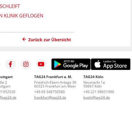
SCHLEIFT
N KLINIK GEFLOGEN
Zurück zur Übersicht
uttgart
TAG24 Frankfurt a. M.
TAG24 Köln
aße 2
Friedrich-Ebert-Anlage 36
Neumarkt 1a
ttgart
60325 Frankfurt am Main
50667 Köln
21952530
+49 69 348750580
+49 221 98651990
t@tag24.de
frankfurt@tag24.de
koeln@tag24.de