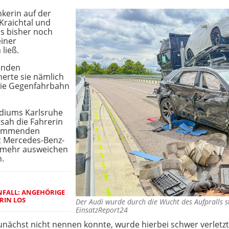
kerin auf der
Kraichtal und
us bisher noch
iner
 ließ.
renden
herte sie nämlich
die Gegenfahrbahn
idiums Karlsruhe
rsah die Fahrerin
nkommenden
t Mercedes-Benz-
 mehr ausweichen
.
UNFALL: ANGEHÖRIGE
RIN LOS
Der Audi wurde durch die Wucht des Aufpralls 
EinsatzReport24
i zunächst nicht nennen konnte, wurde hierbei schwer verlet