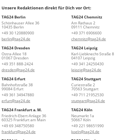
Unsere Redaktionen direkt für Dich vor Ort:
TAG24 Berlin
TAG24 Chemnitz
Schönhauser Allee 36
Am Rathaus 2
10435 Berlin
09111 Chemnitz
+49 30 120880900
+49 371 6906600
berlin@tag24.de
chemnitz@tag24.de
TAG24 Dresden
TAG24 Leipzig
Ostra-Allee 18
Karl-Liebknecht-Straße 8
01067 Dresden
04107 Leipzig
+49 351 888-2424
+49 341 24250430
dresden@tag24.de
leipzig@tag24.de
TAG24 Erfurt
TAG24 Stuttgart
Bahnhofstraße 38
Curiestraße 2
99084 Erfurt
70563 Stuttgart
+49 361 34947880
+49 711 21952530
erfurt@tag24.de
stuttgart@tag24.de
TAG24 Frankfurt a. M.
TAG24 Köln
Friedrich-Ebert-Anlage 36
Neumarkt 1a
60325 Frankfurt am Main
50667 Köln
+49 69 348750580
+49 221 98651990
frankfurt@tag24.de
koeln@tag24.de