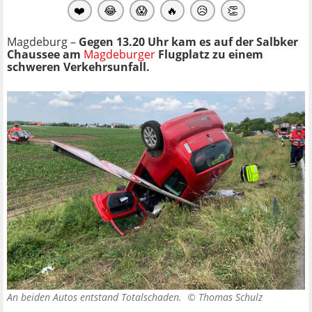
❤️
😂
😱
🔥
😥
👏
Magdeburg –
Gegen 13.20 Uhr kam es auf der Salbker
Chaussee am
Magdeburger
Flugplatz zu einem
schweren Verkehrsunfall.
An beiden Autos entstand Totalschaden. ©
Thomas Schulz