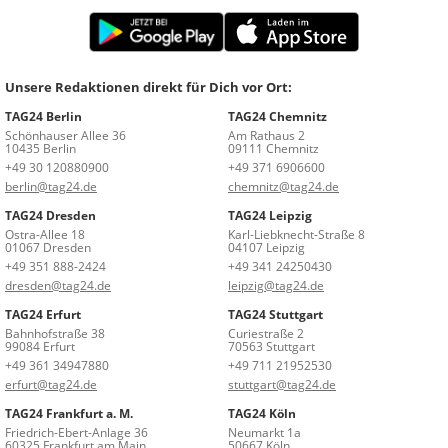
Unsere Redaktionen direkt für Dich vor Ort:
TAG24 Berlin
TAG24 Chemnitz
Schönhauser Allee 36
Am Rathaus 2
10435 Berlin
09111 Chemnitz
+49 30 120880900
+49 371 6906600
berlin@tag24.de
chemnitz@tag24.de
TAG24 Dresden
TAG24 Leipzig
Ostra-Allee 18
Karl-Liebknecht-Straße 8
01067 Dresden
04107 Leipzig
+49 351 888-2424
+49 341 24250430
dresden@tag24.de
leipzig@tag24.de
TAG24 Erfurt
TAG24 Stuttgart
Bahnhofstraße 38
Curiestraße 2
99084 Erfurt
70563 Stuttgart
+49 361 34947880
+49 711 21952530
erfurt@tag24.de
stuttgart@tag24.de
TAG24 Frankfurt a. M.
TAG24 Köln
Friedrich-Ebert-Anlage 36
Neumarkt 1a
60325 Frankfurt am Main
50667 Köln