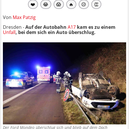
❤️
😂
😱
🔥
😥
👏
Von
Max Patzig
Dresden -
Auf der Autobahn
A17
kam es zu
einem
Unfall
, bei dem sich ein Auto überschlug.
Der Ford Mondeo überschlug sich und blieb auf dem Dach