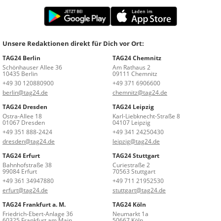
Unsere Redaktionen direkt für Dich vor Ort:
TAG24 Berlin
TAG24 Chemnitz
Schönhauser Allee 36
Am Rathaus 2
10435 Berlin
09111 Chemnitz
+49 30 120880900
+49 371 6906600
berlin@tag24.de
chemnitz@tag24.de
TAG24 Dresden
TAG24 Leipzig
Ostra-Allee 18
Karl-Liebknecht-Straße 8
01067 Dresden
04107 Leipzig
+49 351 888-2424
+49 341 24250430
dresden@tag24.de
leipzig@tag24.de
TAG24 Erfurt
TAG24 Stuttgart
Bahnhofstraße 38
Curiestraße 2
99084 Erfurt
70563 Stuttgart
+49 361 34947880
+49 711 21952530
erfurt@tag24.de
stuttgart@tag24.de
TAG24 Frankfurt a. M.
TAG24 Köln
Friedrich-Ebert-Anlage 36
Neumarkt 1a
60325 Frankfurt am Main
50667 Köln