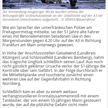
Zur Vermeidung neugieriger Blicke wurden seitens der
Rettungskräfte Sichtschutzwände an der Unfallstelle auf der A3 bei
Geiselwind (Unterfranken) aufgestellt. ©
NEWS5/Bauernfeind
Wie ein Sprecher der unterfränkischen Polizei am
Freitagvormittag mitteilte, sei der 51 Jahre alte Fahrer
eines mit Betonelementen beladenen Lkw in den
Morgenstunden gegen 4.20 Uhr auf der A3 in Richtung
Frankfurt am Main unterwegs gewesen.
In Höhe der Anschlussstellen Geiselwind (Landkreis
Kitzingen) und Schlüsselfeld (Landkreis Bamberg), nahm
das tragische Unglück schließlich seinen Lauf. Aus noch
nicht gänzlich geklärter Ursache verlor der 51-Jährige die
Kontrolle über sein Gefährt. In der Folge durchbrach er
die Mittelleitplanke und touchierte zunächst einen
weiteren Lkw auf der Gegenfahrbahn in Richtung
Nürnberg.
Schließlich kam es aber zu einem weitaus
verhängnisvolleren Frontalzusammenstoß mit einem
Tanklaster, der von einem 55-jährigen Mann gesteuert
wurde, der auf die plötzliche Gefahr nicht mehr