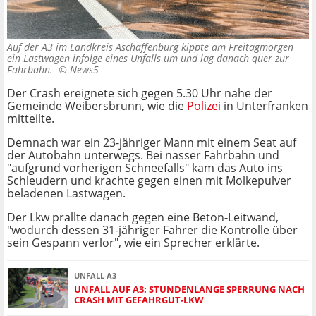
Auf der A3 im Landkreis Aschaffenburg kippte am Freitagmorgen
ein Lastwagen infolge eines Unfalls um und lag danach quer zur
Fahrbahn. ©
News5
Der Crash ereignete sich gegen 5.30 Uhr nahe der
Gemeinde Weibersbrunn, wie die
Polizei
in Unterfranken
mitteilte.
Demnach war ein 23-jähriger Mann mit einem Seat auf
der Autobahn unterwegs. Bei nasser Fahrbahn und
"aufgrund vorherigen Schneefalls" kam das Auto ins
Schleudern und krachte gegen einen mit Molkepulver
beladenen Lastwagen.
Der Lkw prallte danach gegen eine Beton-Leitwand,
"wodurch dessen 31-jähriger Fahrer die Kontrolle über
sein Gespann verlor", wie ein Sprecher erklärte.
UNFALL A3
UNFALL AUF A3: STUNDENLANGE SPERRUNG NACH
CRASH MIT GEFAHRGUT-LKW