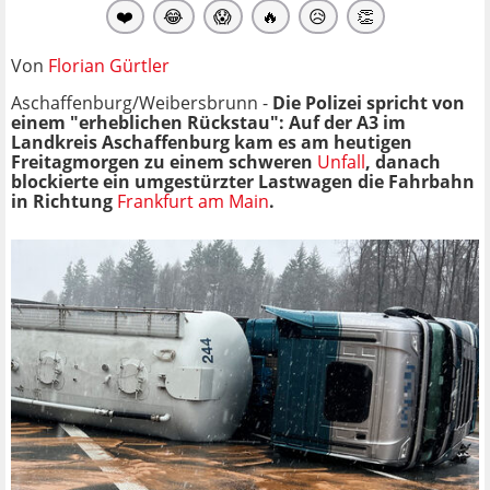
❤️
😂
😱
🔥
😥
👏
Von
Florian Gürtler
Aschaffenburg/Weibersbrunn -
Die Polizei spricht von
einem "erheblichen Rückstau": Auf der A3 im
Landkreis Aschaffenburg kam es am heutigen
Freitagmorgen zu einem schweren
Unfall
, danach
blockierte ein umgestürzter Lastwagen die Fahrbahn
in Richtung
Frankfurt am Main
.