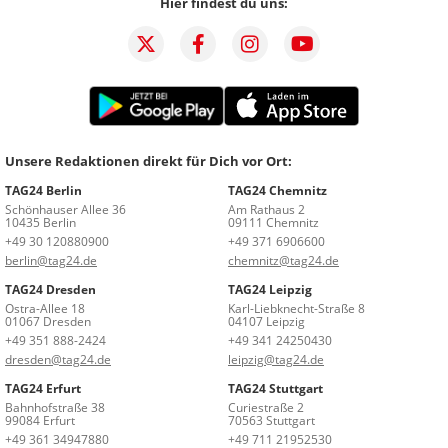
Hier findest du uns:
Unsere Redaktionen direkt für Dich vor Ort:
TAG24 Berlin
TAG24 Chemnitz
Schönhauser Allee 36
Am Rathaus 2
10435 Berlin
09111 Chemnitz
+49 30 120880900
+49 371 6906600
berlin@tag24.de
chemnitz@tag24.de
TAG24 Dresden
TAG24 Leipzig
Ostra-Allee 18
Karl-Liebknecht-Straße 8
01067 Dresden
04107 Leipzig
+49 351 888-2424
+49 341 24250430
dresden@tag24.de
leipzig@tag24.de
TAG24 Erfurt
TAG24 Stuttgart
Bahnhofstraße 38
Curiestraße 2
99084 Erfurt
70563 Stuttgart
+49 361 34947880
+49 711 21952530