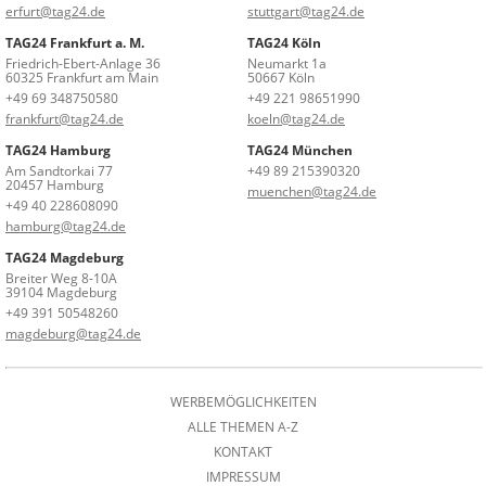
erfurt@tag24.de
stuttgart@tag24.de
TAG24 Frankfurt a. M.
TAG24 Köln
Friedrich-Ebert-Anlage 36
Neumarkt 1a
60325 Frankfurt am Main
50667 Köln
+49 69 348750580
+49 221 98651990
frankfurt@tag24.de
koeln@tag24.de
TAG24 Hamburg
TAG24 München
Am Sandtorkai 77
+49 89 215390320
20457 Hamburg
muenchen@tag24.de
+49 40 228608090
hamburg@tag24.de
TAG24 Magdeburg
Breiter Weg 8-10A
39104 Magdeburg
+49 391 50548260
magdeburg@tag24.de
WERBEMÖGLICHKEITEN
ALLE THEMEN A-Z
KONTAKT
IMPRESSUM