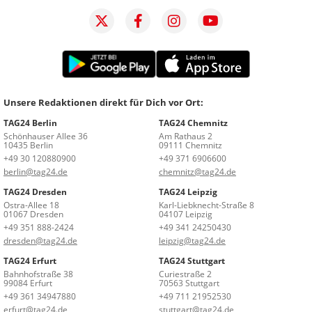
Unsere Redaktionen direkt für Dich vor Ort:
TAG24 Berlin
TAG24 Chemnitz
Schönhauser Allee 36
Am Rathaus 2
10435 Berlin
09111 Chemnitz
+49 30 120880900
+49 371 6906600
berlin@tag24.de
chemnitz@tag24.de
TAG24 Dresden
TAG24 Leipzig
Ostra-Allee 18
Karl-Liebknecht-Straße 8
01067 Dresden
04107 Leipzig
+49 351 888-2424
+49 341 24250430
dresden@tag24.de
leipzig@tag24.de
TAG24 Erfurt
TAG24 Stuttgart
Bahnhofstraße 38
Curiestraße 2
99084 Erfurt
70563 Stuttgart
+49 361 34947880
+49 711 21952530
erfurt@tag24.de
stuttgart@tag24.de