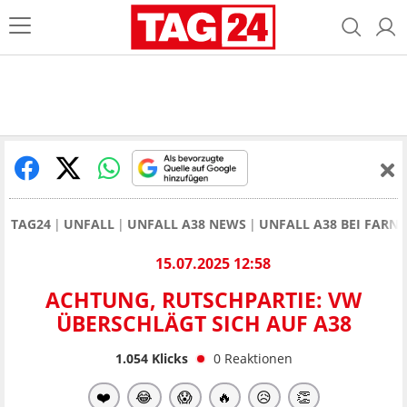
TAG24
UNFALL
UNFALL A38 NEWS
UNFALL A38 BEI FARN
15.07.2025 12:58
ACHTUNG, RUTSCHPARTIE: VW
ÜBERSCHLÄGT SICH AUF A38
1.054
Klicks
0
Reaktionen
❤️
😂
😱
🔥
😥
👏