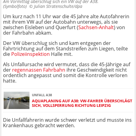
Am Vormittag überschlug sich ein VW auf der A38.
(Symbolfoto) ©
Julian Stratenschulte/dpa
Um kurz nach 11 Uhr war die 45 Jahre alte Autofahrerin
mit ihrem VW auf der Autobahn unterwegs, als sie
zwischen Eisleben und Querfurt (
Sachsen-Anhalt
) von
der Fahrbahn abkam.
Der VW überschlug sich und kam entgegen der
Fahrtrichtung auf dem Standstreifen zum Liegen, teilte
die
Polizeiinspektion
Halle mit.
Als Unfallursache wird vermutet, dass die 45-Jährige auf
der
regennassen Fahrbahn
ihre Geschwindigkeit nicht
ordentlich angepasst und somit die Kontrolle verloren
hatte.
UNFALL A38
AQUAPLANING AUF A38: VW-FAHRER ÜBERSCHLÄGT
SICH, VOLLSPERRUNG RICHTUNG LEIPZIG
Die Unfallfahrerin wurde schwer verletzt und musste ins
Krankenhaus gebracht werden.