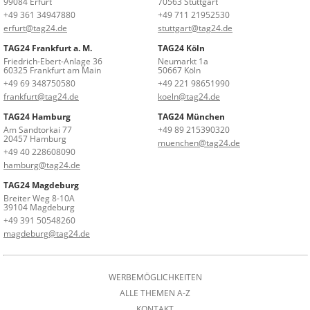
99084 Erfurt
70563 Stuttgart
+49 361 34947880
+49 711 21952530
erfurt@tag24.de
stuttgart@tag24.de
TAG24 Frankfurt a. M.
TAG24 Köln
Friedrich-Ebert-Anlage 36
Neumarkt 1a
60325 Frankfurt am Main
50667 Köln
+49 69 348750580
+49 221 98651990
frankfurt@tag24.de
koeln@tag24.de
TAG24 Hamburg
TAG24 München
Am Sandtorkai 77
+49 89 215390320
20457 Hamburg
muenchen@tag24.de
+49 40 228608090
hamburg@tag24.de
TAG24 Magdeburg
Breiter Weg 8-10A
39104 Magdeburg
+49 391 50548260
magdeburg@tag24.de
WERBEMÖGLICHKEITEN
ALLE THEMEN A-Z
KONTAKT