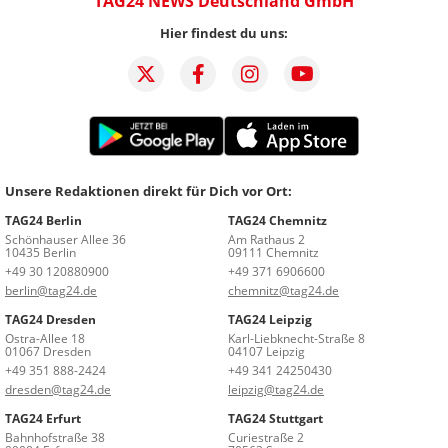
TAG24 NEWS Deutschland GmbH
Hier findest du uns:
Unsere Redaktionen direkt für Dich vor Ort:
TAG24 Berlin
TAG24 Chemnitz
Schönhauser Allee 36
Am Rathaus 2
10435 Berlin
09111 Chemnitz
+49 30 120880900
+49 371 6906600
berlin@tag24.de
chemnitz@tag24.de
TAG24 Dresden
TAG24 Leipzig
Ostra-Allee 18
Karl-Liebknecht-Straße 8
01067 Dresden
04107 Leipzig
+49 351 888-2424
+49 341 24250430
dresden@tag24.de
leipzig@tag24.de
TAG24 Erfurt
TAG24 Stuttgart
Bahnhofstraße 38
Curiestraße 2