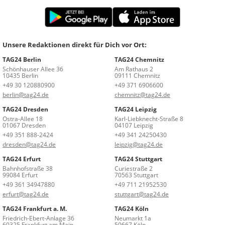
Unsere Redaktionen direkt für Dich vor Ort:
TAG24 Berlin
TAG24 Chemnitz
Schönhauser Allee 36
Am Rathaus 2
10435 Berlin
09111 Chemnitz
+49 30 120880900
+49 371 6906600
berlin@tag24.de
chemnitz@tag24.de
TAG24 Dresden
TAG24 Leipzig
Ostra-Allee 18
Karl-Liebknecht-Straße 8
01067 Dresden
04107 Leipzig
+49 351 888-2424
+49 341 24250430
dresden@tag24.de
leipzig@tag24.de
TAG24 Erfurt
TAG24 Stuttgart
Bahnhofstraße 38
Curiestraße 2
99084 Erfurt
70563 Stuttgart
+49 361 34947880
+49 711 21952530
erfurt@tag24.de
stuttgart@tag24.de
TAG24 Frankfurt a. M.
TAG24 Köln
Friedrich-Ebert-Anlage 36
Neumarkt 1a
60325 Frankfurt am Main
50667 Köln