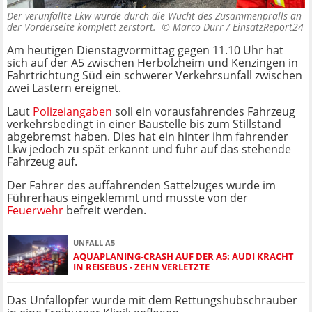
Der verunfallte Lkw wurde durch die Wucht des Zusammenpralls an
der Vorderseite komplett zerstört. ©
Marco Dürr / EinsatzReport24
Am heutigen Dienstagvormittag gegen 11.10 Uhr hat
sich auf der A5 zwischen Herbolzheim und Kenzingen in
Fahrtrichtung Süd ein schwerer Verkehrsunfall zwischen
zwei Lastern ereignet.
Laut
Polizeiangaben
soll ein vorausfahrendes Fahrzeug
verkehrsbedingt in einer Baustelle bis zum Stillstand
abgebremst haben. Dies hat ein hinter ihm fahrender
Lkw jedoch zu spät erkannt und fuhr auf das stehende
Fahrzeug auf.
Der Fahrer des auffahrenden Sattelzuges wurde im
Führerhaus eingeklemmt und musste von der
Feuerwehr
befreit werden.
UNFALL A5
AQUAPLANING-CRASH AUF DER A5: AUDI KRACHT
IN REISEBUS - ZEHN VERLETZTE
Das Unfallopfer wurde mit dem Rettungshubschrauber