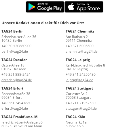
Unsere Redaktionen direkt für Dich vor Ort:
TAG24 Berlin
TAG24 Chemnitz
Schönhauser Allee 36
Am Rathaus 2
10435 Berlin
09111 Chemnitz
+49 30 120880900
+49 371 6906600
berlin@tag24.de
chemnitz@tag24.de
TAG24 Dresden
TAG24 Leipzig
Ostra-Allee 18
Karl-Liebknecht-Straße 8
01067 Dresden
04107 Leipzig
+49 351 888-2424
+49 341 24250430
dresden@tag24.de
leipzig@tag24.de
TAG24 Erfurt
TAG24 Stuttgart
Bahnhofstraße 38
Curiestraße 2
99084 Erfurt
70563 Stuttgart
+49 361 34947880
+49 711 21952530
erfurt@tag24.de
stuttgart@tag24.de
TAG24 Frankfurt a. M.
TAG24 Köln
Friedrich-Ebert-Anlage 36
Neumarkt 1a
60325 Frankfurt am Main
50667 Köln