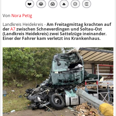
❤️
😂
😱
🔥
😥
👏
Von
Nora Petig
Landkreis Heidekreis -
Am Freitagmittag krachten auf
der
A7
zwischen Schneverdingen und Soltau-Ost
(
Landkreis Heidekreis)
zwei Sattelzüge ineinander.
Einer der Fahrer kam verletzt ins Krankenhaus.