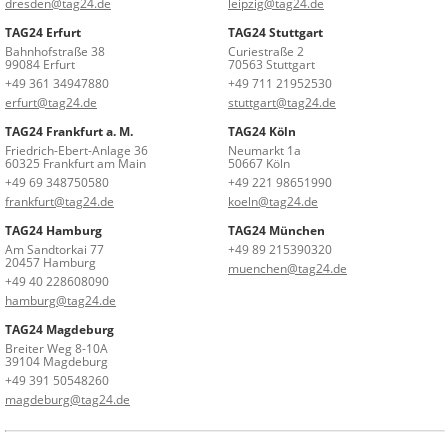
dresden@tag24.de
leipzig@tag24.de
TAG24 Erfurt
TAG24 Stuttgart
Bahnhofstraße 38
Curiestraße 2
99084 Erfurt
70563 Stuttgart
+49 361 34947880
+49 711 21952530
erfurt@tag24.de
stuttgart@tag24.de
TAG24 Frankfurt a. M.
TAG24 Köln
Friedrich-Ebert-Anlage 36
Neumarkt 1a
60325 Frankfurt am Main
50667 Köln
+49 69 348750580
+49 221 98651990
frankfurt@tag24.de
koeln@tag24.de
TAG24 Hamburg
TAG24 München
Am Sandtorkai 77
+49 89 215390320
20457 Hamburg
muenchen@tag24.de
+49 40 228608090
hamburg@tag24.de
TAG24 Magdeburg
Breiter Weg 8-10A
39104 Magdeburg
+49 391 50548260
magdeburg@tag24.de