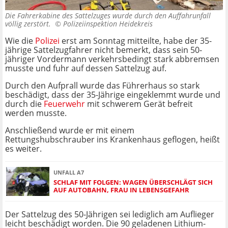
Die Fahrerkabine des Sattelzuges wurde durch den Auffahrunfall
völlig zerstört. ©
Polizeiinspektion Heidekreis
Wie die
Polizei
erst am Sonntag mitteilte, habe der 35-
jährige Sattelzugfahrer nicht bemerkt, dass sein 50-
jähriger Vordermann verkehrsbedingt stark abbremsen
musste und fuhr auf dessen Sattelzug auf.
Durch den Aufprall wurde das Führerhaus so stark
beschädigt, dass der 35-Jährige eingeklemmt wurde und
durch die
Feuerwehr
mit schwerem Gerät befreit
werden musste.
Anschließend wurde er mit einem
Rettungshubschrauber ins Krankenhaus geflogen, heißt
es weiter.
UNFALL A7
SCHLAF MIT FOLGEN: WAGEN ÜBERSCHLÄGT SICH
AUF AUTOBAHN, FRAU IN LEBENSGEFAHR
Der Sattelzug des 50-Jährigen sei lediglich am Auflieger
leicht beschädigt worden. Die
90 geladenen Lithium-