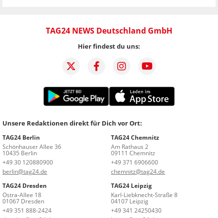
TAG24 NEWS Deutschland GmbH
Hier findest du uns:
Unsere Redaktionen direkt für Dich vor Ort:
TAG24 Berlin
TAG24 Chemnitz
Schönhauser Allee 36
Am Rathaus 2
10435 Berlin
09111 Chemnitz
+49 30 120880900
+49 371 6906600
berlin@tag24.de
chemnitz@tag24.de
TAG24 Dresden
TAG24 Leipzig
Ostra-Allee 18
Karl-Liebknecht-Straße 8
01067 Dresden
04107 Leipzig
+49 351 888-2424
+49 341 24250430