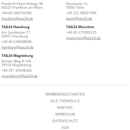
Friedrich-Ebert-Anlage 36
Neumarkt 1a
60325 Frankfurt am Main
50667 Köln
+49 69 348750580
+49 221 98651990
frankfurt@tag24.de
koeln@tag24.de
TAG24 Hamburg
TAG24 München
Am Sandtorkai 77
+49 89 215390320
20457 Hamburg
muenchen@tag24.de
+49 40 228608090
hamburg@tag24.de
TAG24 Magdeburg
Breiter Weg 8-10A
39104 Magdeburg
+49 391 50548260
magdeburg@tag24.de
WERBEMÖGLICHKEITEN
ALLE THEMEN A-Z
KONTAKT
IMPRESSUM
DATENSCHUTZ
AGB