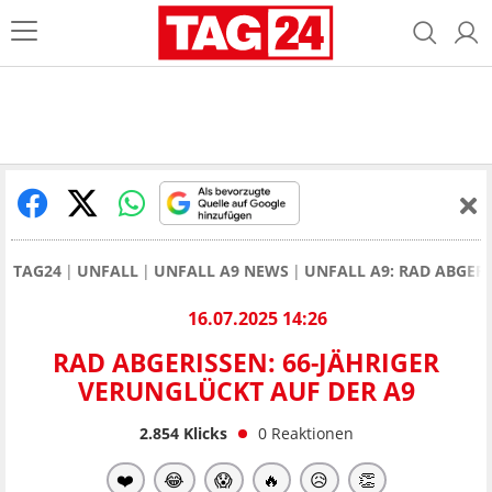
TAG24
UNFALL
UNFALL A9 NEWS
UNFALL A9: RAD ABGERI
16.07.2025 14:26
RAD ABGERISSEN: 66-JÄHRIGER
VERUNGLÜCKT AUF DER A9
2.854
Klicks
0
Reaktionen
❤️
😂
😱
🔥
😥
👏