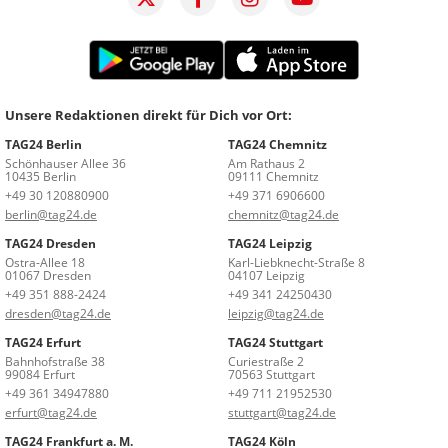
Unsere Redaktionen direkt für Dich vor Ort:
TAG24 Berlin
TAG24 Chemnitz
Schönhauser Allee 36
Am Rathaus 2
10435 Berlin
09111 Chemnitz
+49 30 120880900
+49 371 6906600
berlin@tag24.de
chemnitz@tag24.de
TAG24 Dresden
TAG24 Leipzig
Ostra-Allee 18
Karl-Liebknecht-Straße 8
01067 Dresden
04107 Leipzig
+49 351 888-2424
+49 341 24250430
dresden@tag24.de
leipzig@tag24.de
TAG24 Erfurt
TAG24 Stuttgart
Bahnhofstraße 38
Curiestraße 2
99084 Erfurt
70563 Stuttgart
+49 361 34947880
+49 711 21952530
erfurt@tag24.de
stuttgart@tag24.de
TAG24 Frankfurt a. M.
TAG24 Köln