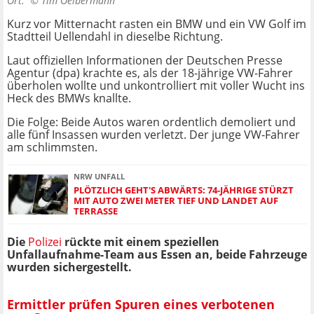
Ort. ©
Tim Oelbermann
Kurz vor Mitternacht rasten ein BMW und ein VW Golf im
Stadtteil Uellendahl in dieselbe Richtung.
Laut offiziellen Informationen der Deutschen Presse
Agentur (dpa) krachte es, als der 18-jährige VW-Fahrer
überholen wollte und unkontrolliert mit voller Wucht ins
Heck des BMWs knallte.
Die Folge: Beide Autos waren ordentlich demoliert und
alle fünf Insassen wurden verletzt. Der junge VW-Fahrer
am schlimmsten.
NRW UNFALL
PLÖTZLICH GEHT'S ABWÄRTS: 74-JÄHRIGE STÜRZT
MIT AUTO ZWEI METER TIEF UND LANDET AUF
TERRASSE
Die
Polizei
rückte mit einem speziellen
Unfallaufnahme-Team aus Essen an, beide Fahrzeuge
wurden sichergestellt.
Ermittler prüfen Spuren eines verbotenen