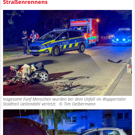
Straßenrennens
Insgesamt Fünf Menschen wurden bei dem Unfall im Wuppertaler
Stadtteil Uellendahl verletzt. ©
Tim Oelbermann