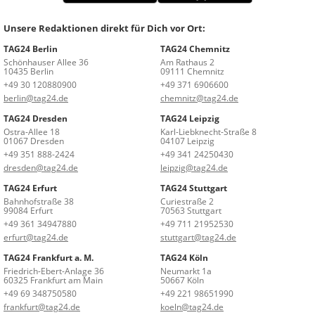
Unsere Redaktionen direkt für Dich vor Ort:
TAG24 Berlin
TAG24 Chemnitz
Schönhauser Allee 36
Am Rathaus 2
10435 Berlin
09111 Chemnitz
+49 30 120880900
+49 371 6906600
berlin@tag24.de
chemnitz@tag24.de
TAG24 Dresden
TAG24 Leipzig
Ostra-Allee 18
Karl-Liebknecht-Straße 8
01067 Dresden
04107 Leipzig
+49 351 888-2424
+49 341 24250430
dresden@tag24.de
leipzig@tag24.de
TAG24 Erfurt
TAG24 Stuttgart
Bahnhofstraße 38
Curiestraße 2
99084 Erfurt
70563 Stuttgart
+49 361 34947880
+49 711 21952530
erfurt@tag24.de
stuttgart@tag24.de
TAG24 Frankfurt a. M.
TAG24 Köln
Friedrich-Ebert-Anlage 36
Neumarkt 1a
60325 Frankfurt am Main
50667 Köln
+49 69 348750580
+49 221 98651990
frankfurt@tag24.de
koeln@tag24.de