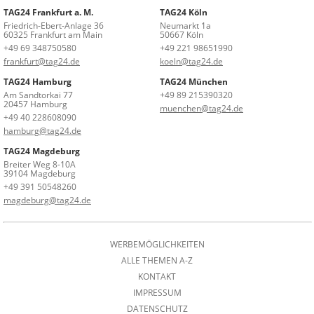
TAG24 Frankfurt a. M.
TAG24 Köln
Friedrich-Ebert-Anlage 36
Neumarkt 1a
60325 Frankfurt am Main
50667 Köln
+49 69 348750580
+49 221 98651990
frankfurt@tag24.de
koeln@tag24.de
TAG24 Hamburg
TAG24 München
Am Sandtorkai 77
+49 89 215390320
20457 Hamburg
muenchen@tag24.de
+49 40 228608090
hamburg@tag24.de
TAG24 Magdeburg
Breiter Weg 8-10A
39104 Magdeburg
+49 391 50548260
magdeburg@tag24.de
WERBEMÖGLICHKEITEN
ALLE THEMEN A-Z
KONTAKT
IMPRESSUM
DATENSCHUTZ