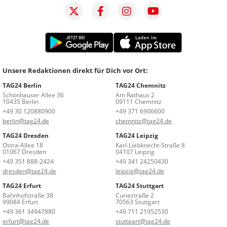
Unsere Redaktionen direkt für Dich vor Ort:
TAG24 Berlin
TAG24 Chemnitz
Schönhauser Allee 36
Am Rathaus 2
10435 Berlin
09111 Chemnitz
+49 30 120880900
+49 371 6906600
berlin@tag24.de
chemnitz@tag24.de
TAG24 Dresden
TAG24 Leipzig
Ostra-Allee 18
Karl-Liebknecht-Straße 8
01067 Dresden
04107 Leipzig
+49 351 888-2424
+49 341 24250430
dresden@tag24.de
leipzig@tag24.de
TAG24 Erfurt
TAG24 Stuttgart
Bahnhofstraße 38
Curiestraße 2
99084 Erfurt
70563 Stuttgart
+49 361 34947880
+49 711 21952530
erfurt@tag24.de
stuttgart@tag24.de