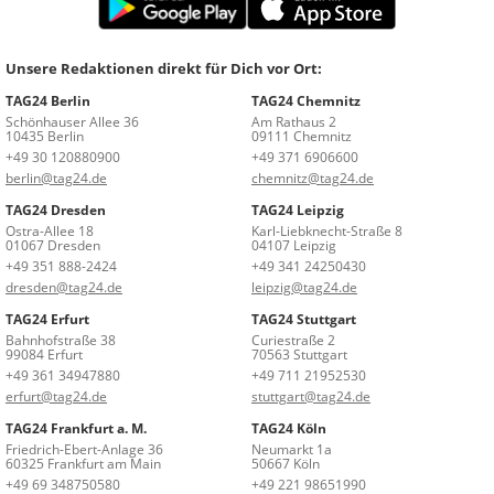
Unsere Redaktionen direkt für Dich vor Ort:
TAG24 Berlin
TAG24 Chemnitz
Schönhauser Allee 36
Am Rathaus 2
10435 Berlin
09111 Chemnitz
+49 30 120880900
+49 371 6906600
berlin@tag24.de
chemnitz@tag24.de
TAG24 Dresden
TAG24 Leipzig
Ostra-Allee 18
Karl-Liebknecht-Straße 8
01067 Dresden
04107 Leipzig
+49 351 888-2424
+49 341 24250430
dresden@tag24.de
leipzig@tag24.de
TAG24 Erfurt
TAG24 Stuttgart
Bahnhofstraße 38
Curiestraße 2
99084 Erfurt
70563 Stuttgart
+49 361 34947880
+49 711 21952530
erfurt@tag24.de
stuttgart@tag24.de
TAG24 Frankfurt a. M.
TAG24 Köln
Friedrich-Ebert-Anlage 36
Neumarkt 1a
60325 Frankfurt am Main
50667 Köln
+49 69 348750580
+49 221 98651990