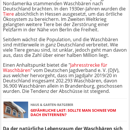
Nordamerika stammenden Waschbären nach
Deutschland brachten. In den 1930er-Jahren wurden die
Tiere
absichtlich in Hessen ausgesetzt, um das örtliche
Ökosystem zu bereichern. Im Zweiten Weltkrieg
gelangten weitere Tiere bei der Zerstörung einer
Pelzfarm in der Nähe von Berlin die Freiheit.
Seitdem wächst die Population, und die Waschbären
sind mittlerweile in ganz Deutschland verbreitet. Wie
viele Tiere genau sind, ist unklar, jedoch geht man davon
aus, dass die Zahl über einer halben Million liegt.
Einen Anhaltspunkt bietet die "
Jahresstrecke für
Waschbären
" vom Deutschen Jagdverband e. V. (DJV),
aus welcher hervorgeht, dass im Jagdjahr 2019/20 in
Deutschland insgesamt 202.293 Waschbären, davon
36.900 Waschbären allein in Brandenburg, geschossen
wurden. Die Tendenz der Abschüsse ist steigend.
HAUS & GARTEN-RATGEBER
GEFÄHRLICHE LAST: SOLLTE MAN SCHNEE VOM
DACH ENTFERNEN?
Da der natürliche Lebensraum der Waschbären sich