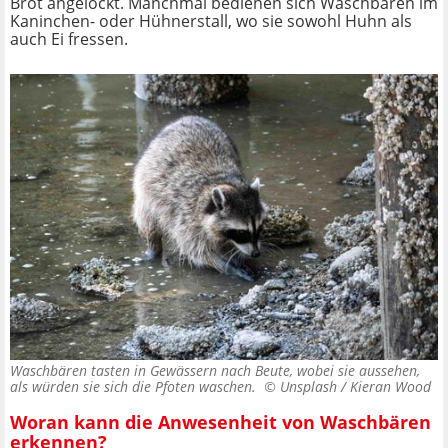
Brot angelockt. Manchmal bedienen sich Waschbären im
Kaninchen- oder Hühnerstall, wo sie sowohl Huhn als
auch Ei fressen.
Waschbären tasten in Gewässern nach Beute, wobei sie aussehen,
als würden sie sich die Pfoten waschen. ©
Unsplash / Kieran Wood
Woran kann die Anwesenheit von Waschbären
erkennen?