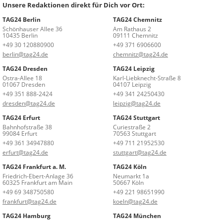
Unsere Redaktionen direkt für Dich vor Ort:
TAG24 Berlin
TAG24 Chemnitz
Schönhauser Allee 36
Am Rathaus 2
10435 Berlin
09111 Chemnitz
+49 30 120880900
+49 371 6906600
berlin@tag24.de
chemnitz@tag24.de
TAG24 Dresden
TAG24 Leipzig
Ostra-Allee 18
Karl-Liebknecht-Straße 8
01067 Dresden
04107 Leipzig
+49 351 888-2424
+49 341 24250430
dresden@tag24.de
leipzig@tag24.de
TAG24 Erfurt
TAG24 Stuttgart
Bahnhofstraße 38
Curiestraße 2
99084 Erfurt
70563 Stuttgart
+49 361 34947880
+49 711 21952530
erfurt@tag24.de
stuttgart@tag24.de
TAG24 Frankfurt a. M.
TAG24 Köln
Friedrich-Ebert-Anlage 36
Neumarkt 1a
60325 Frankfurt am Main
50667 Köln
+49 69 348750580
+49 221 98651990
frankfurt@tag24.de
koeln@tag24.de
TAG24 Hamburg
TAG24 München