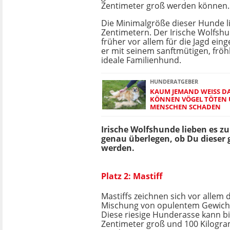
Zentimeter groß werden können.
Die Minimalgröße dieser Hunde li
Zentimetern. Der Irische Wolfsh
früher vor allem für die Jagd eing
er mit seinem sanftmütigen, frö
ideale Familienhund.
HUNDERATGEBER
KAUM JEMAND WEISS DA
ÖNNEN VÖGEL TÖTEN U
ENSCHEN SCHADEN
Irische Wolfshunde lieben es z
genau überlegen, ob Du dieser 
werden.
Platz 2: Mastiff
Mastiffs zeichnen sich vor allem 
Mischung von opulentem Gewich
Diese riesige Hunderasse kann bi
Zentimeter groß und 100 Kilogr