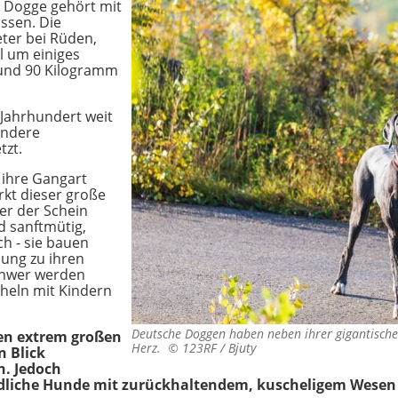
 Dogge gehört mit
ssen. Die
ter bei Rüden,
l um einiges
und 90 Kilogramm
 Jahrhundert weit
andere
tzt.
 ihre Gangart
rkt dieser große
er der Schein
d sanftmütig,
ch - sie bauen
dung zu ihren
chwer werden
heln mit Kindern
Deutsche Doggen haben neben ihrer gigantischen
en extrem großen
Herz. ©
123RF / Bjuty
n Blick
. Jedoch
ndliche Hunde mit zurückhaltendem, kuscheligem Wesen