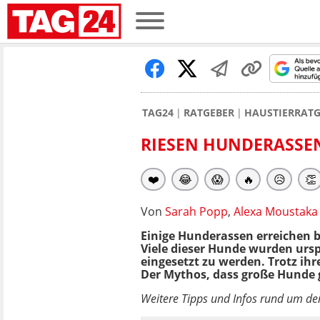
TAG24
RATGEBER
HAUSTIERRATG
RIESEN HUNDERASSEN:
❤️
😂
😱
🔥
😥
👏
Von
Sarah Popp
,
Alexa Moustaka
Einige Hunderassen erreichen
Viele dieser Hunde wurden urs
eingesetzt zu werden. Trotz ihr
Der Mythos, dass große Hunde ge
Weitere Tipps und Infos rund um d