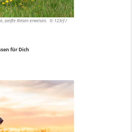
le, sanfte Riesen erweisen. ©
123rf /
sen für Dich