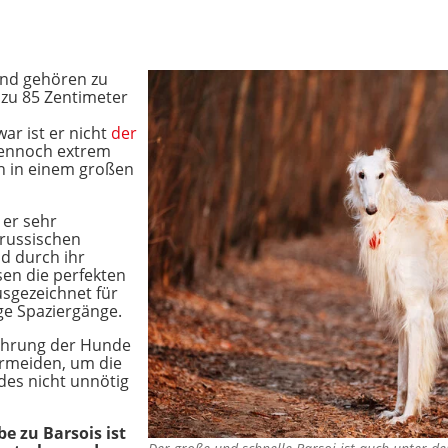
nd gehören zu
zu 85 Zentimeter
ar ist er nicht
der
dennoch extrem
ch in einem großen
t er sehr
 russischen
d durch ihr
sen die perfekten
usgezeichnet für
ige Spaziergänge.
nährung der Hunde
ermeiden, um die
es nicht unnötig
be zu Barsois ist