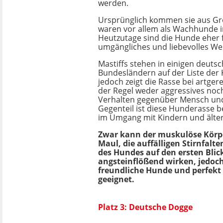
werden.
Ursprünglich kommen sie aus Gr
waren vor allem als Wachhunde i
Heutzutage sind die Hunde eher f
umgängliches und liebevolles We
Mastiffs stehen in einigen deuts
Bundesländern auf der Liste de
jedoch zeigt die Rasse bei artger
der Regel weder aggressives noc
Verhalten gegenüber Mensch und
Gegenteil ist diese Hunderasse b
im Umgang mit Kindern und älte
Zwar kann der muskulöse Körpe
Maul, die auffälligen Stirnfalt
des Hundes auf den ersten Blic
angsteinflößend wirken, jedoch
freundliche Hunde und perfekt 
geeignet.
Platz 3: Deutsche Dogge