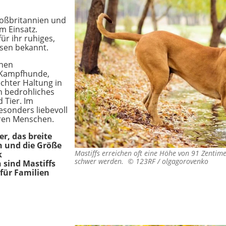
oßbritannien und
m Einsatz.
ür ihr ruhiges,
sen bekannt.
chen
r Kampfhunde,
echter Haltung in
h bedrohliches
 Tier. Im
esonders liebevoll
ren Menschen.
r, das breite
en und die Größe
Mastiffs erreichen oft eine Höhe von 91 Zenti
k
schwer werden. ©
123RF / olgagorovenko
 sind Mastiffs
für Familien