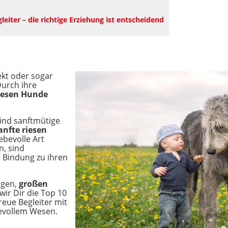
eiter – die richtige Erziehung ist entscheidend
kt oder sogar
urch ihre
iesen Hunde
ind sanftmütige
anfte riesen
ebevolle Art
n, sind
 Bindung zu ihren
igen,
großen
wir Dir die Top 10
eue Begleiter mit
evollem Wesen.