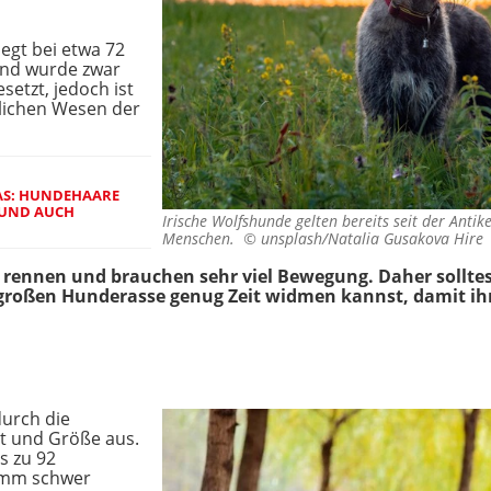
egt bei etwa 72
und wurde zwar
esetzt, jedoch ist
hlichen Wesen der
S: HUNDEHAARE K
ND AUCH M
Irische Wolfshunde gelten bereits seit der Antik
Menschen. ©
unsplash/Natalia Gusakova Hire
u rennen und brauchen sehr viel Bewegung. Daher sollte
großen Hunderasse genug Zeit widmen kannst, damit ihr
durch die
t und Größe aus.
s zu 92
amm schwer