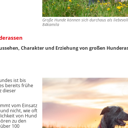
Große Hunde können sich durchaus als liebevol
84kamila
nderassen
Aussehen, Charakter und Erziehung von großen Hunderas
ndes ist bis
es bereits frühe
z dieser
ammt vom Einsatz
und nicht, wie oft
lichkeit von Hund
hören zu den
 über 100