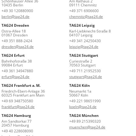
Schönhauser Allee 36
Am Rathaus 2
10435 Berlin
09111 Chemnitz
+49 30 120880900
+49 371 6906600
berlin@tag24.de
chemnitz@tag24.de
TAG24 Dresden
TAG24 Leipzig
Ostra-Allee 18
Karl-Liebknecht-Straße 8
01067 Dresden
04107 Leipzig
+49 351 888-2424
+49 341 24250430
dresden@tag24.de
leipzig@tag24.de
TAG24 Erfurt
TAG24 Stuttgart
Bahnhofstraße 38
Curiestraße 2
99084 Erfurt
70563 Stuttgart
+49 361 34947880
+49 711 21952530
erfurt@tag24.de
stuttgart@tag24.de
TAG24 Frankfurt a. M.
TAG24 Köln
Friedrich-Ebert-Anlage 36
Neumarkt 1a
60325 Frankfurt am Main
50667 Köln
+49 69 348750580
+49 221 98651990
frankfurt@tag24.de
koeln@tag24.de
TAG24 Hamburg
TAG24 München
Am Sandtorkai 77
+49 89 215390320
20457 Hamburg
muenchen@tag24.de
+49 40 228608090