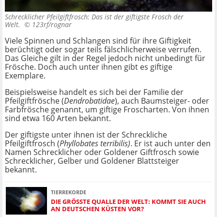
Schrecklicher Pfeilgiftfrosch: Das ist der giftigste Frosch der
Welt. ©
123rf/rognar
Viele Spinnen und Schlangen sind für ihre Giftigkeit
berüchtigt oder sogar teils fälschlicherweise verrufen.
Das Gleiche gilt in der Regel jedoch nicht unbedingt für
Frösche. Doch auch unter ihnen gibt es giftige
Exemplare.
Beispielsweise handelt es sich bei der Familie der
Pfeilgiftfrösche (
Dendrobatidae
), auch Baumsteiger- oder
Farbfrösche genannt, um giftige Froscharten. Von ihnen
sind etwa 160 Arten bekannt.
Der giftigste unter ihnen ist der Schreckliche
Pfeilgiftfrosch (
Phyllobates terribilis)
. Er ist auch unter den
Namen Schrecklicher oder Goldener Giftfrosch sowie
Schrecklicher, Gelber und Goldener Blattsteiger
bekannt.
TIERREKORDE
DIE GRÖSSTE QUALLE DER WELT: KOMMT SIE AUCH A
N DEUTSCHEN KÜSTEN VOR?