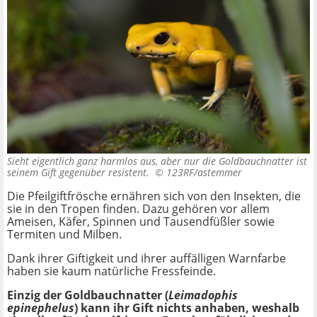
Sieht eigentlich ganz harmlos aus, aber nur die Goldbauchnatter ist
seinem Gift gegenüber resistent. ©
123RF/astemmer
Die Pfeilgiftfrösche ernähren sich von den Insekten, die
sie in den Tropen finden. Dazu gehören vor allem
Ameisen, Käfer, Spinnen und Tausendfüßler sowie
Termiten und Milben.
Dank ihrer Giftigkeit und ihrer auffälligen Warnfarbe
haben sie kaum natürliche Fressfeinde.
Einzig der Goldbauchnatter (
Leimadophis
epinephelus
) kann ihr Gift nichts anhaben, weshalb