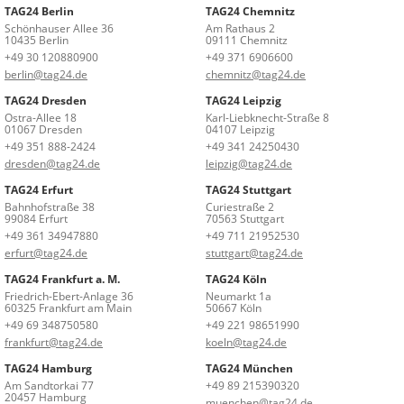
TAG24 Berlin
TAG24 Chemnitz
Schönhauser Allee 36
Am Rathaus 2
10435 Berlin
09111 Chemnitz
+49 30 120880900
+49 371 6906600
berlin@tag24.de
chemnitz@tag24.de
TAG24 Dresden
TAG24 Leipzig
Ostra-Allee 18
Karl-Liebknecht-Straße 8
01067 Dresden
04107 Leipzig
+49 351 888-2424
+49 341 24250430
dresden@tag24.de
leipzig@tag24.de
TAG24 Erfurt
TAG24 Stuttgart
Bahnhofstraße 38
Curiestraße 2
99084 Erfurt
70563 Stuttgart
+49 361 34947880
+49 711 21952530
erfurt@tag24.de
stuttgart@tag24.de
TAG24 Frankfurt a. M.
TAG24 Köln
Friedrich-Ebert-Anlage 36
Neumarkt 1a
60325 Frankfurt am Main
50667 Köln
+49 69 348750580
+49 221 98651990
frankfurt@tag24.de
koeln@tag24.de
TAG24 Hamburg
TAG24 München
Am Sandtorkai 77
+49 89 215390320
20457 Hamburg
muenchen@tag24.de