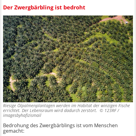
Der Zwergbärbling ist bedroht
Riesige Ölpalmenplantagen werden im Habitat der winzigen Fische
errichtet. Der Lebensraum wird dadurch zerstört. ©
123RF /
imagesbyhafizismail
Bedrohung des Zwergbärblings ist vom Menschen
gemacht: