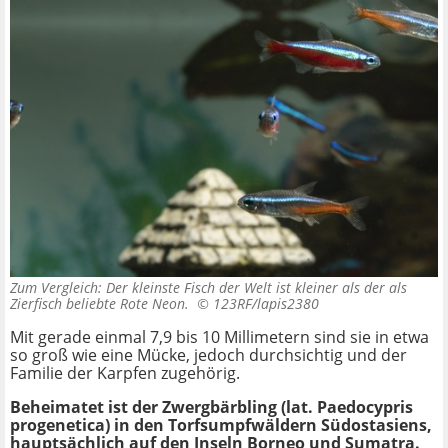
Zum Vergleich: Der kleinste Fisch der Welt ist kleiner als der als
Zierfisch beliebte Rote Neon. ©
123RF/lapis2380
Mit gerade einmal 7,9 bis 10 Millimetern sind sie in etwa
so groß wie eine Mücke, jedoch durchsichtig und der
Familie der Karpfen zugehörig.
Beheimatet ist der Zwergbärbling (lat. Paedocypris
progenetica) in den Torfsumpfwäldern Südostasiens,
hauptsächlich auf den Inseln Borneo und Sumatra.