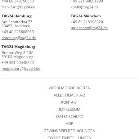
+49 69 348750580
+49 221 98651990
frankfurt@tag24.de
koeln@tag24.de
TAG24 Hamburg
TAG24 München
Am Sandtorkai 77
+49 89 215390320
20457 Hamburg
muenchen@tag24.de
+49 40 228608090
hamburg@tag24.de
TAG24 Magdeburg
Breiter Weg 8-10A
39104 Magdeburg
+49 391 50548260
magdeburg@tag24.de
WERBEMÖGLICHKEITEN
ALLE THEMEN A-Z
KONTAKT
IMPRESSUM
DATENSCHUTZ
AGB
GEWINNSPIELBEDINGUNGEN
COOKIE-EINSTELLUNGEN