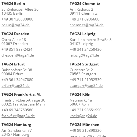
TAG24 Berlin
TAG24 Chemnitz
Schönhauser Allee 36
Am Rathaus 2
10435 Berlin
09111 Chemnitz
+49 30 120880900
+49 371 6906600
berlin@tag24.de
chemnitz@tag24.de
TAG24 Dresden
TAG24 Leipzig
Ostra-Allee 18
Karl-Liebknecht-Straße 8
01067 Dresden
04107 Leipzig
+49 351 888-2424
+49 341 24250430
dresden@tag24.de
leipzig@tag24.de
TAG24 Erfurt
TAG24 Stuttgart
Bahnhofstraße 38
Curiestraße 2
99084 Erfurt
70563 Stuttgart
+49 361 34947880
+49 711 21952530
erfurt@tag24.de
stuttgart@tag24.de
TAG24 Frankfurt a. M.
TAG24 Köln
Friedrich-Ebert-Anlage 36
Neumarkt 1a
60325 Frankfurt am Main
50667 Köln
+49 69 348750580
+49 221 98651990
frankfurt@tag24.de
koeln@tag24.de
TAG24 Hamburg
TAG24 München
Am Sandtorkai 77
+49 89 215390320
20457 Hamburg
muenchen@tag24.de