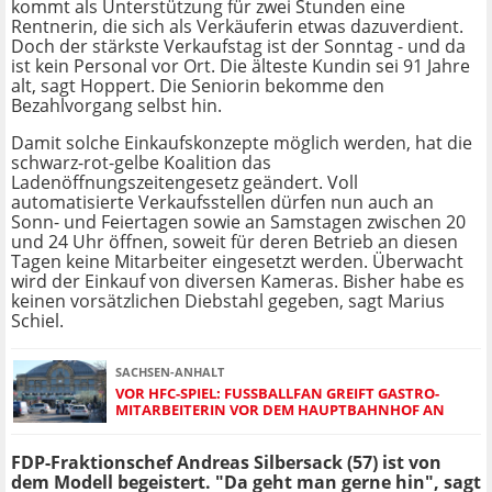
kommt als Unterstützung für zwei Stunden eine
Rentnerin, die sich als Verkäuferin etwas dazuverdient.
Doch der stärkste Verkaufstag ist der Sonntag - und da
ist kein Personal vor Ort. Die älteste Kundin sei 91 Jahre
alt, sagt Hoppert. Die Seniorin bekomme den
Bezahlvorgang selbst hin.
Damit solche Einkaufskonzepte möglich werden, hat die
schwarz-rot-gelbe Koalition das
Ladenöffnungszeitengesetz geändert. Voll
automatisierte Verkaufsstellen dürfen nun auch an
Sonn- und Feiertagen sowie an Samstagen zwischen 20
und 24 Uhr öffnen, soweit für deren Betrieb an diesen
Tagen keine Mitarbeiter eingesetzt werden. Überwacht
wird der Einkauf von diversen Kameras. Bisher habe es
keinen vorsätzlichen Diebstahl gegeben, sagt Marius
Schiel.
SACHSEN-ANHALT
VOR HFC-SPIEL: FUSSBALLFAN GREIFT GASTRO-M
ITARBEITERIN VOR DEM HAUPTBAHNHOF AN
FDP-Fraktionschef Andreas Silbersack (57) ist von
dem Modell begeistert. "Da geht man gerne hin", sagt