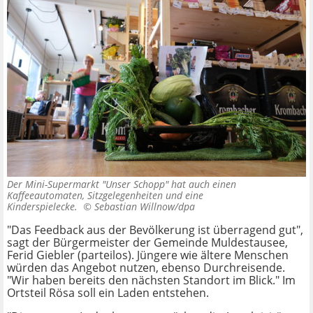
Der Mini-Supermarkt "Unser Schopp" hat auch einen
Kaffeeautomaten, Sitzgelegenheiten und eine
Kinderspielecke. ©
Sebastian Willnow/dpa
"Das Feedback aus der Bevölkerung ist überragend gut",
sagt der Bürgermeister der Gemeinde Muldestausee,
Ferid Giebler (parteilos). Jüngere wie ältere Menschen
würden das Angebot nutzen, ebenso Durchreisende.
"Wir haben bereits den nächsten Standort im Blick." Im
Ortsteil Rösa soll ein Laden entstehen.