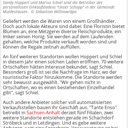
Sandy Hoppert und Marius Schiel sind die Betreiber des
personallosen Einkaufsladens "Unser Schopp" in der Gemeinde
Muldestausee. ©
Sebastian Willnow/dpa
Geliefert werden die Waren von einem Großhändler.
Doch auch lokale Akteure sind dabei: Eine Floristin bietet
Blumen an, eine Metzgerei diverse Fleischprodukte, ein
Imker seinen Honig. Sie werden auf dem Laufenden
gehalten, welche Produkte verkauft worden sind und
können die Regale zeitnah auffüllen.
An fünf weiteren Standorten wollen Hoppert und Schiel
in diesem Jahr einen solchen Laden eröffnen. 70 weitere
Ortschaften hätten Interesse bekundet, sagt Schiel.
Besonders groß ist sei die Nachfrage im Harz, wo der
touristische Faktor hinzukomme. Die Standorte werden
sehr bewusst ausgewählt. "Wir gehen nicht in
Ortschaften, wo es einen bestehenden Einzelhandel
gibt", sagt Schiel.
Auch andere Anbieter solcher voll automatisierten
Verkaufsstellen bauen ihr Geschäft aus. "Tante Enso"
betreibt in
Sachsen-Anhalt
derzeit fünf Filialen, zwei
weitere Standorte entstehen gerade im Schachdorf
Ströbeck und in Letzlingen. Und es gebe weitere