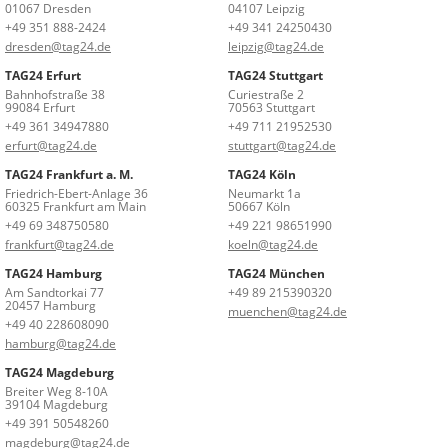
01067 Dresden
04107 Leipzig
+49 351 888-2424
+49 341 24250430
dresden@tag24.de
leipzig@tag24.de
TAG24 Erfurt
TAG24 Stuttgart
Bahnhofstraße 38
Curiestraße 2
99084 Erfurt
70563 Stuttgart
+49 361 34947880
+49 711 21952530
erfurt@tag24.de
stuttgart@tag24.de
TAG24 Frankfurt a. M.
TAG24 Köln
Friedrich-Ebert-Anlage 36
Neumarkt 1a
60325 Frankfurt am Main
50667 Köln
+49 69 348750580
+49 221 98651990
frankfurt@tag24.de
koeln@tag24.de
TAG24 Hamburg
TAG24 München
Am Sandtorkai 77
+49 89 215390320
20457 Hamburg
muenchen@tag24.de
+49 40 228608090
hamburg@tag24.de
TAG24 Magdeburg
Breiter Weg 8-10A
39104 Magdeburg
+49 391 50548260
magdeburg@tag24.de