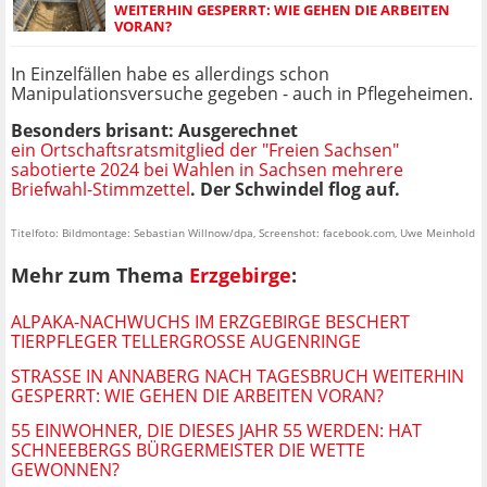
EITERHIN GESPERRT: WIE GEHEN DIE ARBEITEN V
ORAN?
In Einzelfällen habe es allerdings schon
Manipulationsversuche gegeben - auch in Pflegeheimen.
Besonders brisant: Ausgerechnet
ein Ortschaftsratsmitglied der "Freien Sachsen"
sabotierte 2024 bei Wahlen in Sachsen mehrere
Briefwahl-Stimmzettel
. Der Schwindel flog auf.
Titelfoto: Bildmontage: Sebastian Willnow/dpa, Screenshot: facebook.com, Uwe Meinhold
Mehr zum Thema
Erzgebirge
:
ALPAKA-NACHWUCHS IM ERZGEBIRGE BESCHERT
TIERPFLEGER TELLERGROSSE AUGENRINGE
STRASSE IN ANNABERG NACH TAGESBRUCH WEITERHIN G
ESPERRT: WIE GEHEN DIE ARBEITEN VORAN?
55 EINWOHNER, DIE DIESES JAHR 55 WERDEN: HAT
SCHNEEBERGS BÜRGERMEISTER DIE WETTE
GEWONNEN?