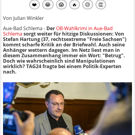
❤️
😂
😱
🔥
😥
👏
Von Julian Winkler
Aue-Bad Schlema -
Der
OB-Wahlkrimi in Aue-Bad
Schlema
sorgt weiter für hitzige Diskussionen: Von
Stefan Hartung (37, rechtsextreme "Freie Sachsen")
kommt scharfe Kritik an der Briefwahl. Auch seine
Anhänger wettern dagegen. Im Netz liest man in
diesem Zusammenhang immer ein Wort: "Betrug".
Doch wie wahrscheinlich sind Manipulationen
wirklich? TAG24 fragte bei einem Politik-Experten
nach.