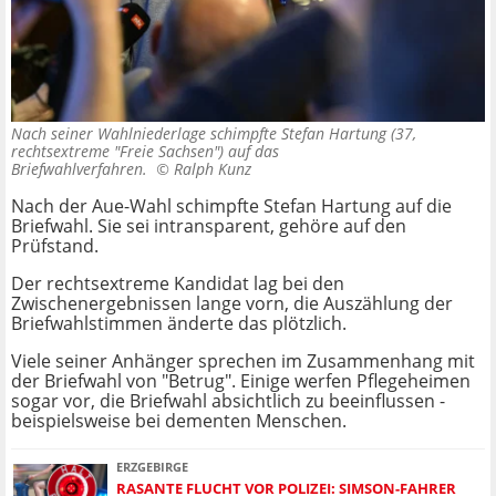
Nach seiner Wahlniederlage schimpfte Stefan Hartung (37,
rechtsextreme "Freie Sachsen") auf das
Briefwahlverfahren. ©
Ralph Kunz
Nach der Aue-Wahl schimpfte
Stefan Hartung auf die
Briefwahl. Sie sei intransparent, gehöre auf den
Prüfstand.
Der rechtsextreme Kandidat lag bei den
Zwischenergebnissen lange vorn, die Auszählung der
Briefwahlstimmen änderte das plötzlich.
Viele seiner Anhänger sprechen im Zusammenhang mit
der Briefwahl von "Betrug". Einige werfen Pflegeheimen
sogar vor, die Briefwahl absichtlich zu beeinflussen -
beispielsweise bei dementen Menschen.
ERZGEBIRGE
RASANTE FLUCHT VOR POLIZEI: SIMSON-FAHRER