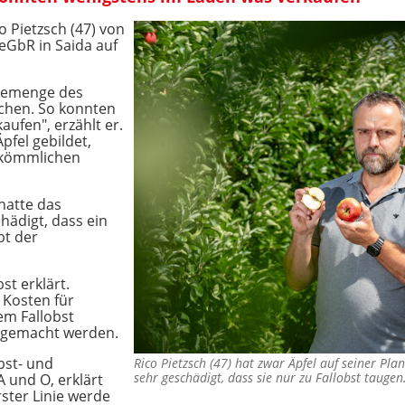
co Pietzsch (47) von
eGbR in Saida auf
ntemenge des
schen. So konnten
ufen", erzählt er.
pfel gebildet,
rkömmlichen
 hatte das
hädigt, dass ein
bt der
st erklärt.
 Kosten für
em Fallobst
s gemacht werden.
bst- und
Rico Pietzsch (47) hat zwar Äpfel auf seiner Pla
sehr geschädigt, dass sie nur zu Fallobst taug
 und O, erklärt
rster Linie werde