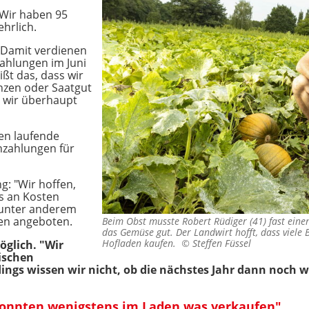
 Wir haben 95
ehrlich.
. Damit verdienen
Zahlungen im Juni
ißt das, dass wir
nzen oder Saatgut
 wir überhaupt
n laufende
nzahlungen für
g: "Wir hoffen,
s an Kosten
 unter anderem
en angeboten.
Beim Obst musste Robert Rüdiger (41) fast einen
das Gemüse gut. Der Landwirt hofft, dass viele
Hofladen kaufen. ©
Steffen Füssel
glich. "Wir
ischen
ings wissen wir nicht, ob die nächstes Jahr dann noch
"Konnten wenigstens im Laden was verkaufen"