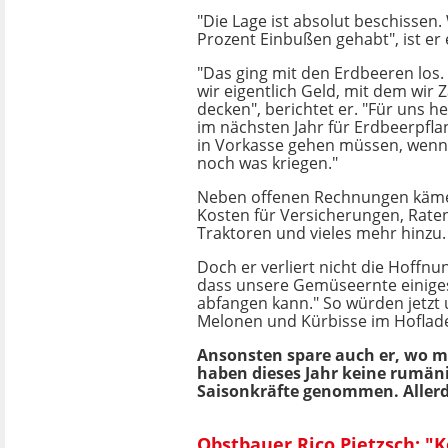
"Die Lage ist absolut beschissen.
Prozent Einbußen gehabt", ist er 
"Das ging mit den Erdbeeren los
wir eigentlich Geld, mit dem wir 
decken", berichtet er. "Für uns he
im nächsten Jahr für Erdbeerpfla
in Vorkasse gehen müssen, wenn
noch was kriegen."
Neben offenen Rechnungen käme
Kosten für Versicherungen, Rate
Traktoren und vieles mehr hinzu.
Doch er verliert nicht die Hoffnun
dass unsere Gemüseernte einige
abfangen kann." So würden jetzt
Melonen und Kürbisse im Hoflad
Ansonsten spare auch er, wo mö
haben dieses Jahr keine rumän
Saisonkräfte genommen. Allerd
Obstbauer Rico Pietzsch: 