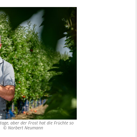
ntage, aber der Frost hat die Früchte so
en. ©
Norbert Neumann