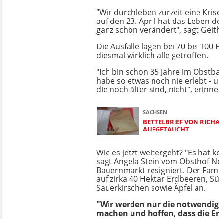
"Wir durchleben zurzeit eine Kris
auf den 23. April hat das Leben 
ganz schön verändert", sagt Geith
Die Ausfälle lägen bei 70 bis 100 
diesmal wirklich alle getroffen.
"Ich bin schon 35 Jahre im Obst
habe so etwas noch nie erlebt - 
die noch älter sind, nicht", erinne
SACHSEN
BETTELBRIEF VON RIC
AUFGETAUCHT
Wie es jetzt weitergeht? "Es hat k
sagt Angela Stein vom Obsthof 
Bauernmarkt resigniert. Der Fami
auf zirka 40 Hektar Erdbeeren, S
Sauerkirschen sowie Äpfel an.
"Wir werden nur die notwendig
machen und hoffen, dass die Er