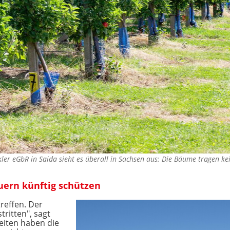
kler eGbR in Saida sieht es überall in Sachsen aus: Die Bäume tragen k
uern künftig schützen
reffen. Der
tritten", sagt
keiten haben die