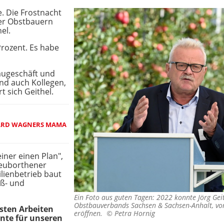
e. Die Frostnacht
der Obstbauern
el.
Prozent. Es habe
baugeschäft und
und auch Kollegen,
rt sich Geithel.
HARD WAGNERS MAMA
einer einen Plan",
Neuborthener
lienbetrieb baut
üß- und
Ein Foto aus guten Tagen: 2022 konnte Jörg Geit
Obstbauverbands Sachsen & Sachsen-Anhalt, vor
sten Arbeiten
eröffnen. ©
Petra Hornig
nte für unseren