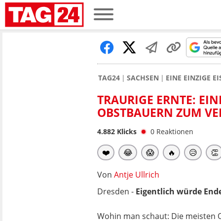
TAG24
SACHSEN
EINE EINZIGE 
TRAURIGE ERNTE: EIN
OBSTBAUERN ZUM VE
4.882
Klicks
0
Reaktionen
❤️
😂
😱
🔥
😥
👏
Von
Antje Ullrich
Dresden -
Eigentlich würde Ende
Wohin man schaut: Die meisten