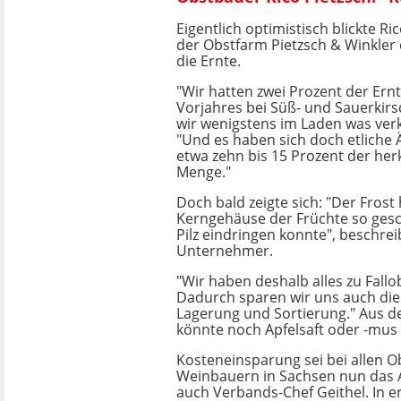
Eigentlich optimistisch blickte Ri
der Obstfarm Pietzsch & Winkler 
die Ernte.
"Wir hatten zwei Prozent der Er
Vorjahres bei Süß- und Sauerkir
wir wenigstens im Laden was verka
"Und es haben sich doch etliche Ä
etwa zehn bis 15 Prozent der he
Menge."
Doch bald zeigte sich: "Der Frost
Kerngehäuse der Früchte so gesc
Pilz eindringen konnte", beschrei
Unternehmer.
"Wir haben deshalb alles zu Fallob
Dadurch sparen wir uns auch die
Lagerung und Sortierung." Aus d
könnte noch Apfelsaft oder -mu
Kosteneinsparung sei bei allen O
Weinbauern in Sachsen nun das A
auch Verbands-Chef Geithel. In e