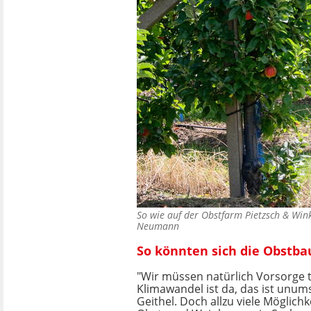
So wie auf der Obstfarm Pietzsch & Win
Neumann
So könnten sich die Obstba
"Wir müssen natürlich Vorsorge t
Klimawandel ist da, das ist unums
Geithel. Doch allzu viele Möglich