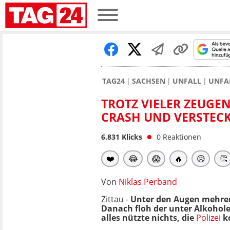
TAG24
SACHSEN
UNFALL
UNFA
TROTZ VIELER ZEUGE
CRASH UND VERSTEC
6.831
Klicks
0
Reaktionen
❤️
😂
😱
🔥
😥
👏
Von
Niklas Perband
Zittau -
Unter den Augen mehrere
Danach floh der unter Alkohole
alles nützte nichts, die
Polizei
ko