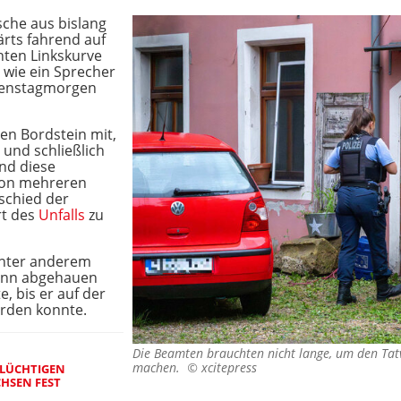
sche aus bislang
rts fahrend auf
hten Linkskurve
 wie ein Sprecher
enstagmorgen
en Bordstein mit,
 und schließlich
nd diese
von mehreren
schied der
rt des
Unfalls
zu
unter anderem
Mann abgehauen
, bis er auf der
rden konnte.
Die Beamten brauchten nicht lange, um den Tatv
machen. ©
xcitepress
FLÜCHTIGEN
HSEN FEST