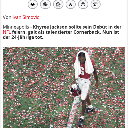
❤️
😂
😱
🔥
😥
👏
Von
Ivan Simovic
Minneapolis -
Khyree Jackson sollte sein Debüt in der
NFL
feiern, galt als talentierter Cornerback. Nun ist
der 24-Jährige tot.