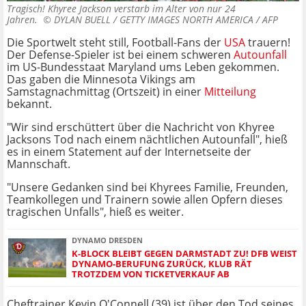
Tragisch! Khyree Jackson verstarb im Alter von nur 24
Jahren. ©
DYLAN BUELL / GETTY IMAGES NORTH AMERICA / AFP
Die Sportwelt steht still, Football-Fans der
USA
trauern!
Der Defense-Spieler ist bei einem schweren
Autounfall
im US-Bundesstaat Maryland ums Leben gekommen.
Das gaben die Minnesota Vikings am
Samstagnachmittag (Ortszeit) in einer
Mitteilung
bekannt.
"Wir sind erschüttert über die Nachricht von Khyree
Jacksons Tod nach einem nächtlichen Autounfall", hieß
es in einem Statement auf der Internetseite der
Mannschaft.
"Unsere Gedanken sind bei Khyrees Familie, Freunden,
Teamkollegen und Trainern sowie allen Opfern dieses
tragischen Unfalls", hieß es weiter.
DYNAMO DRESDEN
K-BLOCK BLEIBT GEGEN DARMSTADT ZU! DFB WEIST
DYNAMO-BERUFUNG ZURÜCK, KLUB RÄT
TROTZDEM VON TICKETVERKAUF AB
Cheftrainer Kevin O'Connell (39) ist über den Tod seines