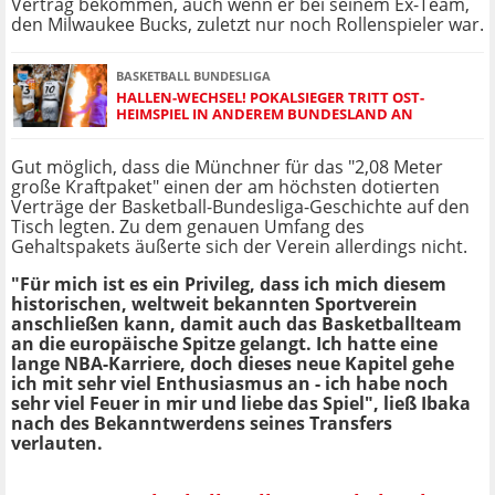
Vertrag bekommen, auch wenn er bei seinem Ex-Team,
den Milwaukee Bucks, zuletzt nur noch Rollenspieler war.
BASKETBALL BUNDESLIGA
HALLEN-WECHSEL! POKALSIEGER TRITT OST-
HEIMSPIEL IN ANDEREM BUNDESLAND AN
Gut möglich, dass die Münchner für das "2,08 Meter
große Kraftpaket" einen der am höchsten dotierten
Verträge der Basketball-Bundesliga-Geschichte auf den
Tisch legten. Zu dem genauen Umfang des
Gehaltspakets äußerte sich der Verein allerdings nicht.
"Für mich ist es ein Privileg, dass ich mich diesem
historischen, weltweit bekannten Sportverein
anschließen kann, damit auch das Basketballteam
an die europäische Spitze gelangt. Ich hatte eine
lange NBA-Karriere, doch dieses neue Kapitel gehe
ich mit sehr viel Enthusiasmus an - ich habe noch
sehr viel Feuer in mir und liebe das Spiel", ließ Ibaka
nach des Bekanntwerdens seines Transfers
verlauten.