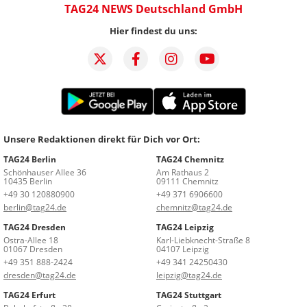
TAG24 NEWS Deutschland GmbH
Hier findest du uns:
Unsere Redaktionen direkt für Dich vor Ort:
TAG24 Berlin
TAG24 Chemnitz
Schönhauser Allee 36
Am Rathaus 2
10435 Berlin
09111 Chemnitz
+49 30 120880900
+49 371 6906600
berlin@tag24.de
chemnitz@tag24.de
TAG24 Dresden
TAG24 Leipzig
Ostra-Allee 18
Karl-Liebknecht-Straße 8
01067 Dresden
04107 Leipzig
+49 351 888-2424
+49 341 24250430
dresden@tag24.de
leipzig@tag24.de
TAG24 Erfurt
TAG24 Stuttgart