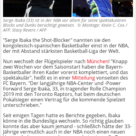
Serge Ibaka (33) ist in der NBA vor allem für seine spektakulären
Blocks und Dunks berüchtigt gewesen. ©
Montage: Kevin C. Cox /
AFP, Stacy Revere / AFP
"Serge Ibaka the Shot-Blocker" nannten sie den
kongolesisch-spanischen Basketballer einst in der NBA,
der mit Abstand stärksten Basketball-Liga der Welt.
Nun wechselt der Flügelspieler nach
München
! "Knapp
zwei Wochen vor dem Saisonstart haben die Bayern-
Basketballer ihren Kader vorerst komplettiert, und das
spektakulär", heißt es in einer
Mitteilung
vonseiten des
FC Bayern. "Der langjährige NBA-Center und -Power
Forward Serge Ibaka, 33, in tragender Rolle Champion
2019 mit den Toronto Raptors, hat beim deutschen
Pokalsieger einen Vertrag für die kommende Spielzeit
unterschrieben."
Seit einigen Tagen hatte es Berichte gegeben, Ibaka
könne in die Bundesliga wechseln. So richtig glauben
konnte das aber kaum jemand - schließlich hätte der 33-
Jährige vermutlich auch in der NBA noch einen neuen