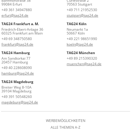
Bahnhofstraße 38
Curiestraße 2
99084 Erfurt
70563 Stuttgart
+49 361 34947880
+49 711 21952530
erfurt@tag24.de
stuttgart@tag24.de
TAG24 Frankfurt a. M.
TAG24 Köln
Friedrich-Ebert-Anlage 36
Neumarkt 1a
60325 Frankfurt am Main
50667 Köln
+49 69 348750580
+49 221 98651990
frankfurt@tag24.de
koeln@tag24.de
TAG24 Hamburg
TAG24 München
Am Sandtorkai 77
+49 89 215390320
20457 Hamburg
muenchen@tag24.de
+49 40 228608090
hamburg@tag24.de
TAG24 Magdeburg
Breiter Weg 8-10A
39104 Magdeburg
+49 391 50548260
magdeburg@tag24.de
WERBEMÖGLICHKEITEN
ALLE THEMEN A-Z