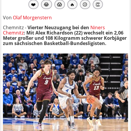
❤️
😂
😱
🔥
😥
👏
Von
Olaf Morgenstern
Chemnitz -
Vierter Neuzugang bei den
Niners
Chemnitz
: Mit Alex Richardson (22) wechselt ein 2,06
Meter großer und 108 Kilogramm schwerer Korbjäger
zum sächsischen Basketball-Bundesligisten.