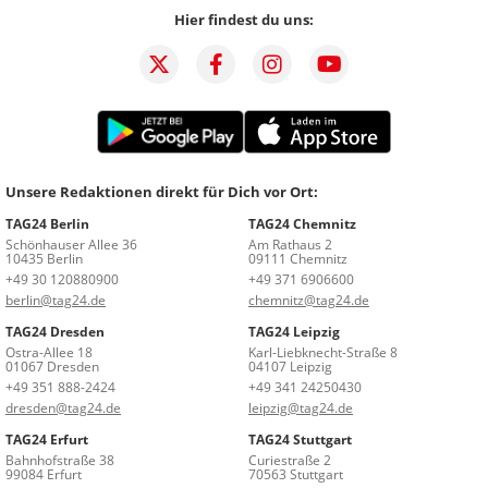
Hier findest du uns:
Unsere Redaktionen direkt für Dich vor Ort:
TAG24 Berlin
TAG24 Chemnitz
Schönhauser Allee 36
Am Rathaus 2
10435 Berlin
09111 Chemnitz
+49 30 120880900
+49 371 6906600
berlin@tag24.de
chemnitz@tag24.de
TAG24 Dresden
TAG24 Leipzig
Ostra-Allee 18
Karl-Liebknecht-Straße 8
01067 Dresden
04107 Leipzig
+49 351 888-2424
+49 341 24250430
dresden@tag24.de
leipzig@tag24.de
TAG24 Erfurt
TAG24 Stuttgart
Bahnhofstraße 38
Curiestraße 2
99084 Erfurt
70563 Stuttgart