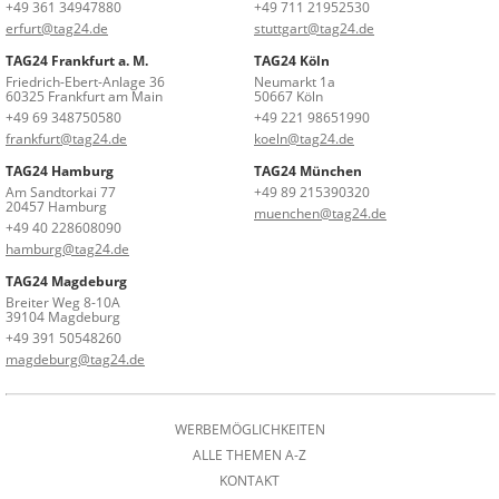
+49 361 34947880
+49 711 21952530
erfurt@tag24.de
stuttgart@tag24.de
TAG24 Frankfurt a. M.
TAG24 Köln
Friedrich-Ebert-Anlage 36
Neumarkt 1a
60325 Frankfurt am Main
50667 Köln
+49 69 348750580
+49 221 98651990
frankfurt@tag24.de
koeln@tag24.de
TAG24 Hamburg
TAG24 München
Am Sandtorkai 77
+49 89 215390320
20457 Hamburg
muenchen@tag24.de
+49 40 228608090
hamburg@tag24.de
TAG24 Magdeburg
Breiter Weg 8-10A
39104 Magdeburg
+49 391 50548260
magdeburg@tag24.de
WERBEMÖGLICHKEITEN
ALLE THEMEN A-Z
KONTAKT