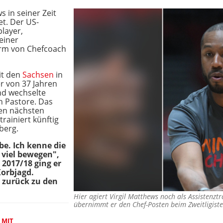
 in seiner Zeit
t. Der US-
layer,
einer
Arm von Chefcoach
it den
Sachsen
in
er von 37 Jahren
nd wechselte
n Pastore. Das
den nächsten
trainiert künftig
berg.
be. Ich kenne die
 viel bewegen",
 2017/18 ging er
Korbjagd.
 zurück zu den
Hier agiert Virgil Matthews noch als Assistenzt
übernimmt er den Chef-Posten beim Zweitligis
 MIT