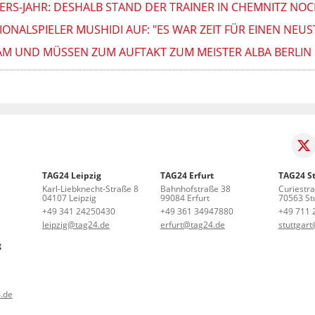
ERS-JAHR: DESHALB STAND DER TRAINER IN CHEMNITZ NOC
ONALSPIELER MUSHIDI AUF: "ES WAR ZEIT FÜR EINEN NEUS
AM UND MÜSSEN ZUM AUFTAKT ZUM MEISTER ALBA BERLIN
TAG24 Leipzig
TAG24 Erfurt
TAG24 St
Karl-Liebknecht-Straße 8
Bahnhofstraße 38
Curiestr
04107 Leipzig
99084 Erfurt
70563 Stu
+49 341 24250430
+49 361 34947880
+49 711 
leipzig@tag24.de
erfurt@tag24.de
stuttgar
g
.de