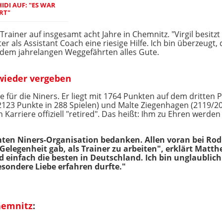
IDI AUF: "ES WAR
RT"
rainer auf insgesamt acht Jahre in Chemnitz. "Virgil besitz
ter als Assistant Coach eine riesige Hilfe. Ich bin überzeugt
 dem jahrelangen Weggefährten alles Gute.
wieder vergeben
le für die Niners. Er liegt mit 1764 Punkten auf dem dritten
 (2123 Punkte in 288 Spielen) und Malte Ziegenhagen (2119/
Karriere offiziell "retired". Das heißt: Ihm zu Ehren werde
ten Niners-Organisation bedanken. Allen voran bei Rodr
 Gelegenheit gab, als Trainer zu arbeiten", erklärt Mat
nd einfach die besten in Deutschland. Ich bin unglaublich
esondere Liebe erfahren durfte."
hemnitz
: