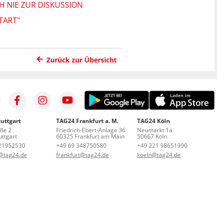
H NIE ZUR DISKUSSION
TART"
Zurück zur Übersicht
uttgart
TAG24 Frankfurt a. M.
TAG24 Köln
aße 2
Friedrich-Ebert-Anlage 36
Neumarkt 1a
ttgart
60325 Frankfurt am Main
50667 Köln
21952530
+49 69 348750580
+49 221 98651990
t@tag24.de
frankfurt@tag24.de
koeln@tag24.de