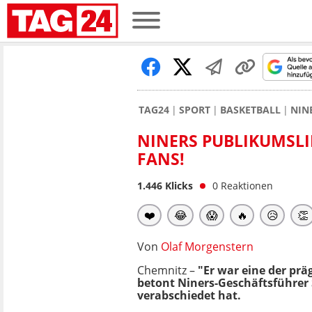
TAG24
SPORT
BASKETBALL
NIN
NINERS PUBLIKUMSL
FANS!
1.446
Klicks
0
Reaktionen
❤️
😂
😱
🔥
😥
👏
Von
Olaf Morgenstern
Chemnitz –
"Er war eine der pr
betont Niners-Geschäftsführer S
verabschiedet hat.