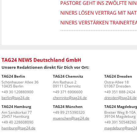
PASTORE GEHT INS ZWÖLFTE NIN
NINERS LÖSEN VERTRAG MIT NATI
NINERS VERSTÄRKEN TRAINERTE
TAG24 NEWS Deutschland GmbH
Unsere Redaktionen direkt für Dich vor Ort:
TAG24 Berlin
TAG24 Chemnitz
TAG24 Dresden
Schönhauser Allee 36
Am Rathaus 2
Ostra-Allee 18
10435 Berlin
09111 Chemnitz
01067 Dresden
+49 30 120880900
+49 371 6906600
+49 351 888-2424
berlin@tag24.de
chemnitz@tag24.de
dresden@tag24.de
TAG24 Hamburg
TAG24 München
TAG24 Magdebur
Am Sandtorkai 77
+49 89 215390320
Breiter Weg 8-10A
20457 Hamburg
39104 Magdeburg
muenchen@tag24.de
+49 40 228608090
+49 391 50548260
hamburg@tag24.de
magdeburg@tag24