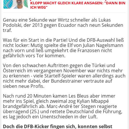
KLOPP MACHT GLEICH KLARE ANSAGEN: "DANN BIN
ICH WEG"
Genau eine Sekunde war Wirtz schneller als Lukas
Podolski, der 2013 gegen Ecuador nach neun Sekunden
traf.
Was für ein Start in die Partie! Und die DFB-Auswahl ließ
nicht locker: Mutig spielte die Elf von Julian Nagelsmann
nach vorn und ließ umgekehrt die Franzosen nicht
gefährlich vors Tor kommen.
Von den schwachen Auftritten gegen die Türkei und
Österreich im vergangenen November war nichts mehr
zu erkennen - viele Startelf-Spieler waren allerdings auch
nicht mehr dabei, der Bundestrainer vertraute auf
sieben neue Profis.
Nach rund 20 Minuten kamen Les Bleus aber immer
mehr ins Spiel, gleich zweimal zog Kylian Mbappé
brandgefährlich ab. Marc-André ter Stegen reagierte
überragend (25.) und rettete Deutschland die Führung,
es lag jedoch ein Unentschieden in der Luft.
Doch die DFB-Kicker fingen sich, konnten selbst