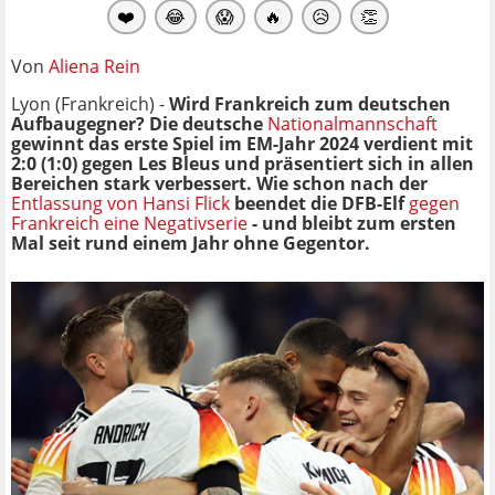
❤️
😂
😱
🔥
😥
👏
Von
Aliena Rein
Lyon (Frankreich) -
Wird Frankreich zum deutschen
Aufbaugegner? Die deutsche
Nationalmannschaft
gewinnt das erste Spiel im EM-Jahr 2024 verdient mit
2:0 (1:0) gegen Les Bleus und präsentiert sich in allen
Bereichen stark verbessert. Wie schon nach der
Entlassung von Hansi Flick
beendet die DFB-Elf
gegen
Frankreich eine Negativserie
- und bleibt zum ersten
Mal seit rund einem Jahr ohne Gegentor.