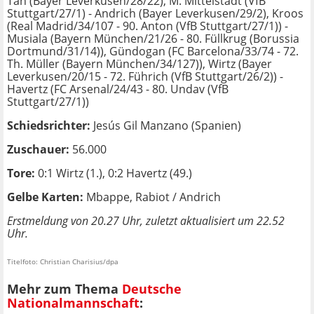
Tah (Bayer Leverkusen/28/22), M. Mittelstädt (VfB
Stuttgart/27/1) - Andrich (Bayer Leverkusen/29/2), Kroos
(Real Madrid/34/107 - 90. Anton (VfB Stuttgart/27/1)) -
Musiala (Bayern München/21/26 - 80. Füllkrug (Borussia
Dortmund/31/14)), Gündogan (FC Barcelona/33/74 - 72.
Th. Müller (Bayern München/34/127)), Wirtz (Bayer
Leverkusen/20/15 - 72. Führich (VfB Stuttgart/26/2)) -
Havertz (FC Arsenal/24/43 - 80. Undav (VfB
Stuttgart/27/1))
Schiedsrichter:
Jesús Gil Manzano (Spanien)
Zuschauer:
56.000
Tore:
0:1 Wirtz (1.), 0:2 Havertz (49.)
Gelbe Karten:
Mbappe, Rabiot / Andrich
Erstmeldung von 20.27 Uhr, zuletzt aktualisiert um 22.52
Uhr.
Titelfoto: Christian Charisius/dpa
Mehr zum Thema
Deutsche
Nationalmannschaft
: