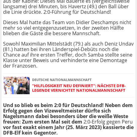
aus der Kabine: Dieses Mal dauerte es (vergleichsweise
langsame) drei Minuten, bis Havertz (49.) den Ball über
die Linie drückte. 2:0-Führung für Deutschland!
Dieses Mal hatte das Team von Didier Deschamps nicht
mehr so viel entgegenzusetzen, in der zweiten Hälfte
blieben die Gäste die bessere Mannschaft.
Sowohl Maximilian Mittelstädt (79.) als auch Deniz Undav
(81.) hatten bei ihren Länderspiel-Debüts noch die
Chance auf ihre ersten Treffer, doch Samba stellte seine
Klasse unter Beweis und verhinderte eine Demontage
der Franzosen.
DEUTSCHE NATIONALMANNSCHAFT
"HILFLOSIGKEIT NEU DEFINIERT": NÄCHSTE DFB-
LEGENDE VERNICHTET NATIONALMANNSCHAFT
Und so blieb es beim 2:0 für Deutschland! Neben dem
Erfolg gegen den Vizeweltmeister dürfte sich
Nagelsmann dabei besonders über die weiße Weste
freuen: Zum ersten Mal seit dem
2:0-Erfolg gegen Peru
vor fast exakt einem Jahr (25. März 2023) kassierte die
DFB-Elf kein Gegentor.