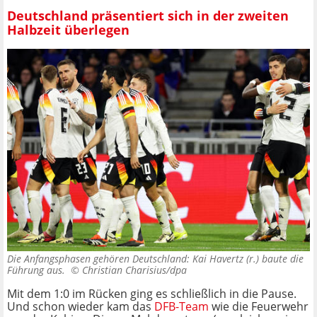
Deutschland präsentiert sich in der zweiten
Halbzeit überlegen
Die Anfangsphasen gehören Deutschland: Kai Havertz (r.) baute die
Führung aus. ©
Christian Charisius/dpa
Mit dem 1:0 im Rücken ging es schließlich in die Pause.
Und schon wieder kam das
DFB-Team
wie die Feuerwehr