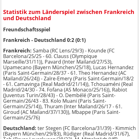
Statistik zum Länderspiel zwischen Frankreich
und Deutschland
Freundschaftsspiel
Frankreich - Deutschland 0:2 (0:1)
Frankreich:
Samba (RC Lens/29/3) - Kounde (FC
Barcelona/25/25 - 60. Clauss (Olympique
Marseille/31/11)), Pavard (Inter Mailand/27/53),
Upamecano (Bayern München/25/18), Lucas Hernandez
(Paris Saint-Germain/28/37 - 61. Theo Hernandez (AC
Mailand/26/24)) - Zaïre-Emery (Paris Saint-Germain/18/2
- 61. Camavinga (Real Madrid/21/14)), Tchouaméni (Real
Madrid/24/30 - 74. Fofana (AS Monaco/25/16)), Rabiot
(Juventus Turin/28/43) - O. Dembélé (Paris Saint-
Germain/26/43 - 83. Kolo Muani (Paris Saint-
Germain/25/14)), Thuram (Inter Mailand/26/17 - 61.
Giroud (AC Mailand/37/130)), Mbappe (Paris Saint-
Germain/25/76)
Deutschland:
ter Stegen (FC Barcelona/31/39) - Kimmich
(Bayern München/29/83), Rüdiger (Real Madrid/31/67),