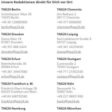
Unsere Redaktionen direkt für Dich vor Ort:
TAG24 Berlin
TAG24 Chemnitz
Schönhauser Allee 36
Am Rathaus 2
10435 Berlin
09111 Chemnitz
+49 30 120880900
+49 371 6906600
berlin@tag24.de
chemnitz@tag24.de
TAG24 Dresden
TAG24 Leipzig
Ostra-Allee 18
Karl-Liebknecht-Straße 8
01067 Dresden
04107 Leipzig
+49 351 888-2424
+49 341 24250430
dresden@tag24.de
leipzig@tag24.de
TAG24 Erfurt
TAG24 Stuttgart
Bahnhofstraße 38
Curiestraße 2
99084 Erfurt
70563 Stuttgart
+49 361 34947880
+49 711 21952530
erfurt@tag24.de
stuttgart@tag24.de
TAG24 Frankfurt a. M.
TAG24 Köln
Friedrich-Ebert-Anlage 36
Neumarkt 1a
60325 Frankfurt am Main
50667 Köln
+49 69 348750580
+49 221 98651990
frankfurt@tag24.de
koeln@tag24.de
TAG24 Hamburg
TAG24 München