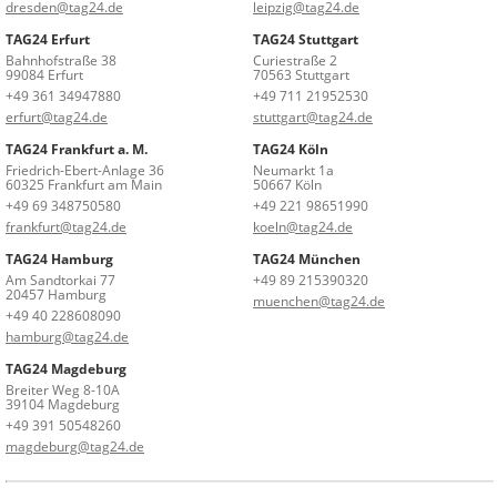
dresden@tag24.de
leipzig@tag24.de
TAG24 Erfurt
TAG24 Stuttgart
Bahnhofstraße 38
Curiestraße 2
99084 Erfurt
70563 Stuttgart
+49 361 34947880
+49 711 21952530
erfurt@tag24.de
stuttgart@tag24.de
TAG24 Frankfurt a. M.
TAG24 Köln
Friedrich-Ebert-Anlage 36
Neumarkt 1a
60325 Frankfurt am Main
50667 Köln
+49 69 348750580
+49 221 98651990
frankfurt@tag24.de
koeln@tag24.de
TAG24 Hamburg
TAG24 München
Am Sandtorkai 77
+49 89 215390320
20457 Hamburg
muenchen@tag24.de
+49 40 228608090
hamburg@tag24.de
TAG24 Magdeburg
Breiter Weg 8-10A
39104 Magdeburg
+49 391 50548260
magdeburg@tag24.de