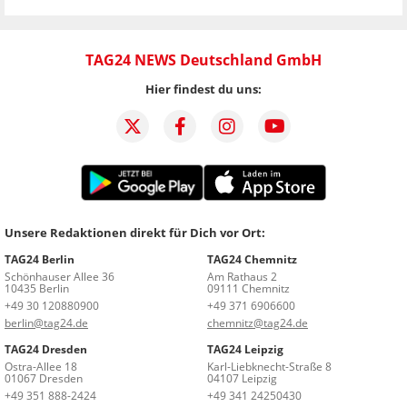
TAG24 NEWS Deutschland GmbH
Hier findest du uns:
Unsere Redaktionen direkt für Dich vor Ort:
TAG24 Berlin
TAG24 Chemnitz
Schönhauser Allee 36
Am Rathaus 2
10435 Berlin
09111 Chemnitz
+49 30 120880900
+49 371 6906600
berlin@tag24.de
chemnitz@tag24.de
TAG24 Dresden
TAG24 Leipzig
Ostra-Allee 18
Karl-Liebknecht-Straße 8
01067 Dresden
04107 Leipzig
+49 351 888-2424
+49 341 24250430