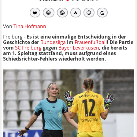
❤️
😂
😱
🔥
😥
👏
Von
Tina Hofmann
Freiburg -
Es ist eine einmalige Entscheidung in der
Geschichte der
Bundesliga
im
Frauenfußball
! Die Partie
vom
SC Freiburg
gegen
Bayer Leverkusen
, die bereits
am 1. Spieltag stattfand, muss aufgrund eines
Schiedsrichter-Fehlers wiederholt werden.