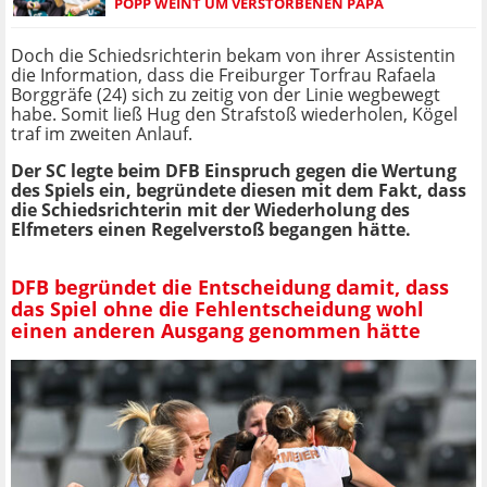
POPP WEINT UM VERSTORBENEN PAPA
Doch die Schiedsrichterin bekam von ihrer Assistentin
die Information, dass die Freiburger Torfrau Rafaela
Borggräfe (24) sich zu zeitig von der Linie wegbewegt
habe. Somit ließ Hug den Strafstoß wiederholen, Kögel
traf im zweiten Anlauf.
Der SC legte beim DFB Einspruch gegen die Wertung
des Spiels ein, begründete diesen mit dem Fakt, dass
die Schiedsrichterin mit der Wiederholung des
Elfmeters einen Regelverstoß begangen hätte.
DFB begründet die Entscheidung damit, dass
das Spiel ohne die Fehlentscheidung wohl
einen anderen Ausgang genommen hätte