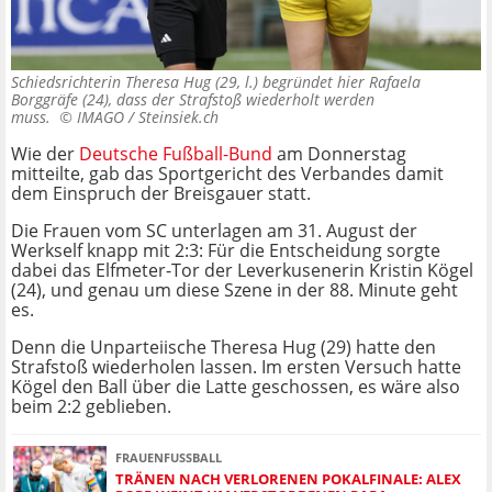
Schiedsrichterin Theresa Hug (29, l.) begründet hier Rafaela
Borggräfe (24), dass der Strafstoß wiederholt werden
muss. ©
IMAGO / Steinsiek.ch
Wie der
Deutsche Fußball-Bund
am Donnerstag
mitteilte, gab das Sportgericht des Verbandes damit
dem Einspruch der Breisgauer statt.
Die Frauen vom SC unterlagen am 31. August der
Werkself knapp mit 2:3: Für die Entscheidung sorgte
dabei das Elfmeter-Tor der Leverkusenerin Kristin Kögel
(24), und genau um diese Szene in der 88. Minute geht
es.
Denn die Unparteiische Theresa Hug (29) hatte den
Strafstoß wiederholen lassen. Im ersten Versuch hatte
Kögel den Ball über die Latte geschossen, es wäre also
beim 2:2 geblieben.
FRAUENFUSSBALL
TRÄNEN NACH VERLORENEN POKALFINALE: ALEX