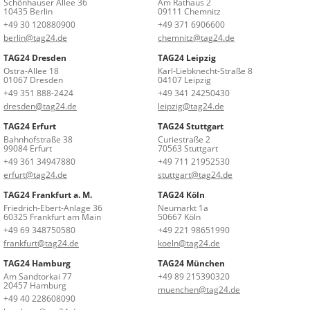
Schönhauser Allee 36
Am Rathaus 2
10435 Berlin
09111 Chemnitz
+49 30 120880900
+49 371 6906600
berlin@tag24.de
chemnitz@tag24.de
TAG24 Dresden
TAG24 Leipzig
Ostra-Allee 18
Karl-Liebknecht-Straße 8
01067 Dresden
04107 Leipzig
+49 351 888-2424
+49 341 24250430
dresden@tag24.de
leipzig@tag24.de
TAG24 Erfurt
TAG24 Stuttgart
Bahnhofstraße 38
Curiestraße 2
99084 Erfurt
70563 Stuttgart
+49 361 34947880
+49 711 21952530
erfurt@tag24.de
stuttgart@tag24.de
TAG24 Frankfurt a. M.
TAG24 Köln
Friedrich-Ebert-Anlage 36
Neumarkt 1a
60325 Frankfurt am Main
50667 Köln
+49 69 348750580
+49 221 98651990
frankfurt@tag24.de
koeln@tag24.de
TAG24 Hamburg
TAG24 München
Am Sandtorkai 77
+49 89 215390320
20457 Hamburg
muenchen@tag24.de
+49 40 228608090