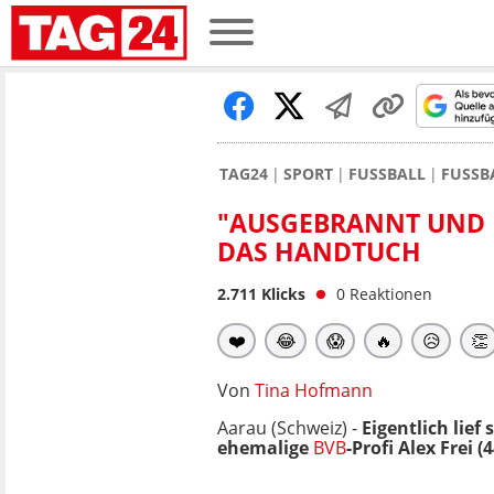
TAG24
SPORT
FUSSBALL
FUSSB
"AUSGEBRANNT UND LE
AS HANDTUCH
2.711
Klicks
0
Reaktionen
❤️
😂
😱
🔥
😥
👏
Von
Tina Hofmann
Aarau (Schweiz) -
Eigentlich lief
ehemalige
BVB
-Profi Alex Frei 