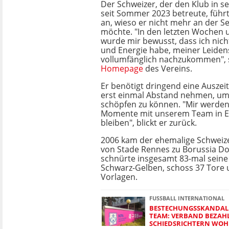
Der Schweizer, der den Klub in s
seit Sommer 2023 betreute, führ
an, wieso er nicht mehr an der Se
möchte. "In den letzten Wochen
wurde mir bewusst, dass ich nich
und Energie habe, meiner Leidens
vollumfänglich nachzukommen", s
Homepage
des Vereins.
Er benötigt dringend eine Auszeit,
erst einmal Abstand nehmen, um
schöpfen zu können. "Mir werden
Momente mit unserem Team in E
bleiben", blickt er zurück.
2006 kam der ehemalige Schweize
von Stade Rennes zu Borussia D
schnürte insgesamt 83-mal seine
Schwarz-Gelben, schoss 37 Tore u
Vorlagen.
FUSSBALL INTERNATIONAL
BESTECHUNGSSKANDAL
TEAM: VERBAND BEZAH
SCHIEDSRICHTERN WOH