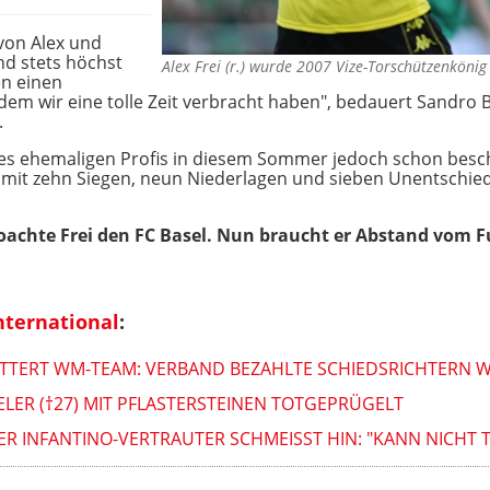
von Alex und
nd stets höchst
Alex Frei (r.) wurde 2007 Vize-Torschützenköni
en einen
m wir eine tolle Zeit verbracht haben", bedauert Sandro B
.
es ehemaligen Profis in diesem Sommer jedoch schon besch
ub mit zehn Siegen, neun Niederlagen und sieben Unentschie
 coachte Frei den FC Basel. Nun braucht er Abstand vom F
nternational
:
TERT WM-TEAM: VERBAND BEZAHLTE SCHIEDSRICHTERN 
ELER (†27) MIT PFLASTERSTEINEN TOTGEPRÜGELT
ER INFANTINO-VERTRAUTER SCHMEISST HIN: "KANN NICHT T