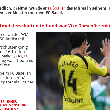
endlich, dreimal wurde er
Fußballer
des Jahres in seinem 
eizer Meister mit dem FC Basel.
tmeisterschaften teil und war Vize-Torschützenk
m er an der WM
üdafrika teil.
rschützenkönig
mit 16 Treffern
y Makaay (49,
FC
önig war Theofanis
effern.
 beim FC Basel an
Karriere - zunächst
 später als Trainer
ER! ENGER I
CHMEISST HIN: "K
ZUSEHEN"