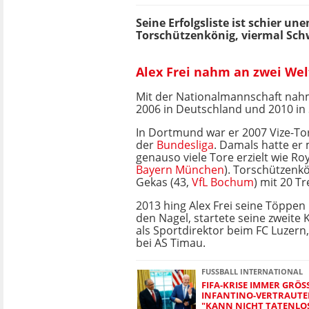
Seine Erfolgsliste ist schier un
Torschützenkönig, viermal Schw
Alex Frei nahm an zwei Wel
Mit der Nationalmannschaft nah
2006 in Deutschland und 2010 in S
In Dortmund war er 2007 Vize-To
der
Bundesliga
. Damals hatte er 
genauso viele Tore erzielt wie Ro
Bayern München
). Torschützenk
Gekas (43,
VfL Bochum
) mit 20 Tr
2013 hing Alex Frei seine Töppen
den Nagel, startete seine zweite 
als Sportdirektor beim FC Luzern,
bei AS Timau.
FUSSBALL INTERNATIONAL
FIFA-KRISE IMMER GRÖSS
NFANTINO-VERTRAUTER S
ANN NICHT TATENLOS 