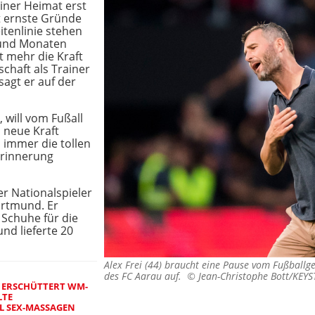
einer Heimat erst
t ernste Gründe
itenlinie stehen
 und Monaten
t mehr die Kraft
chaft als Trainer
agt er auf der
 will vom Fußall
 neue Kraft
 immer die tollen
rinnerung
r Nationalspieler
ortmund. Er
 Schuhe für die
nd lieferte 20
Alex Frei (44) braucht eine Pause vom Fußballge
des FC Aarau auf. ©
Jean-Christophe Bott/KEY
 ERSCHÜTTERT WM-
LTE
L SEX-MASSAGEN