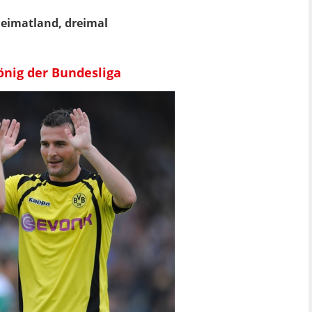
Heimatland, dreimal
önig der Bundesliga