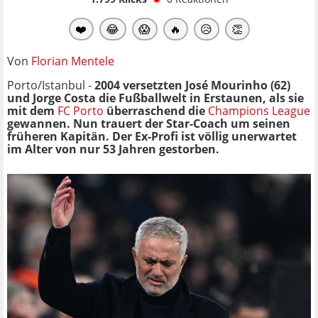
❤️
😂
😱
🔥
😥
👏
Von
Florian Mentele
Porto/Istanbul -
2004 versetzten José Mourinho (62)
und Jorge Costa die Fußballwelt in Erstaunen, als sie
mit dem
FC Porto
überraschend die
Champions League
gewannen. Nun trauert der Star-Coach um seinen
früheren Kapitän. Der Ex-Profi ist völlig unerwartet
im Alter von nur 53 Jahren gestorben.