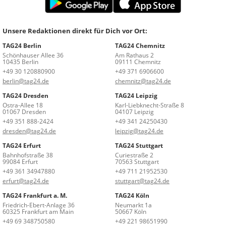
Unsere Redaktionen direkt für Dich vor Ort:
TAG24 Berlin
TAG24 Chemnitz
Schönhauser Allee 36
Am Rathaus 2
10435 Berlin
09111 Chemnitz
+49 30 120880900
+49 371 6906600
berlin@tag24.de
chemnitz@tag24.de
TAG24 Dresden
TAG24 Leipzig
Ostra-Allee 18
Karl-Liebknecht-Straße 8
01067 Dresden
04107 Leipzig
+49 351 888-2424
+49 341 24250430
dresden@tag24.de
leipzig@tag24.de
TAG24 Erfurt
TAG24 Stuttgart
Bahnhofstraße 38
Curiestraße 2
99084 Erfurt
70563 Stuttgart
+49 361 34947880
+49 711 21952530
erfurt@tag24.de
stuttgart@tag24.de
TAG24 Frankfurt a. M.
TAG24 Köln
Friedrich-Ebert-Anlage 36
Neumarkt 1a
60325 Frankfurt am Main
50667 Köln
+49 69 348750580
+49 221 98651990