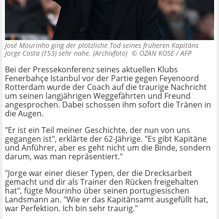
José Mourinho ging der plötzliche Tod seines früheren Kapitäns
Jorge Costa (†53) sehr nahe. (Archivfoto) ©
OZAN KOSE / AFP
Bei der Pressekonferenz seines aktuellen Klubs
Fenerbahçe Istanbul vor der Partie gegen Feyenoord
Rotterdam wurde der Coach auf die traurige Nachricht
um seinen langjährigen Weggefährten und Freund
angesprochen. Dabei schossen ihm sofort die Tränen in
die Augen.
"Er ist ein Teil meiner Geschichte, der nun von uns
gegangen ist", erklärte der 62-Jährige. "Es gibt Kapitäne
und Anführer, aber es geht nicht um die Binde, sondern
darum, was man repräsentiert."
"Jorge war einer dieser Typen, der die Drecksarbeit
gemacht und dir als Trainer den Rücken freigehalten
hat", fügte Mourinho über seinen portugiesischen
Landsmann an. "Wie er das Kapitänsamt ausgefüllt hat,
war Perfektion. Ich bin sehr traurig."