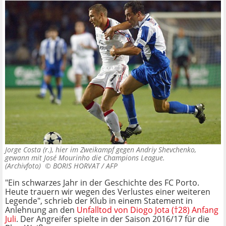
Jorge Costa (r.), hier im Zweikampf gegen Andriy Shevchenko,
gewann mit José Mourinho die Champions League.
(Archivfoto) ©
BORIS HORVAT / AFP
"Ein schwarzes Jahr in der Geschichte des FC Porto.
Heute trauern wir wegen des Verlustes einer weiteren
Legende", schrieb der Klub in einem Statement in
Anlehnung an den
Unfalltod von Diogo Jota (†28) Anfang
Juli
. Der Angreifer spielte in der Saison 2016/17 für die