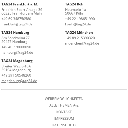
TAG24 Frankfurt a. M.
TAG24 Köln
Friedrich-Ebert-Anlage 36
Neumarkt 1a
60325 Frankfurt am Main
50667 Köln
+49 69 348750580
+49 221 98651990
frankfurt@tag24.de
koeln@tag24.de
TAG24 Hamburg
TAG24 München
Am Sandtorkai 77
+49 89 215390320
20457 Hamburg
muenchen@tag24.de
+49 40 228608090
hamburg@tag24.de
TAG24 Magdeburg
Breiter Weg 8-10A
39104 Magdeburg
+49 391 50548260
magdeburg@tag24.de
WERBEMÖGLICHKEITEN
ALLE THEMEN A-Z
KONTAKT
IMPRESSUM
DATENSCHUTZ