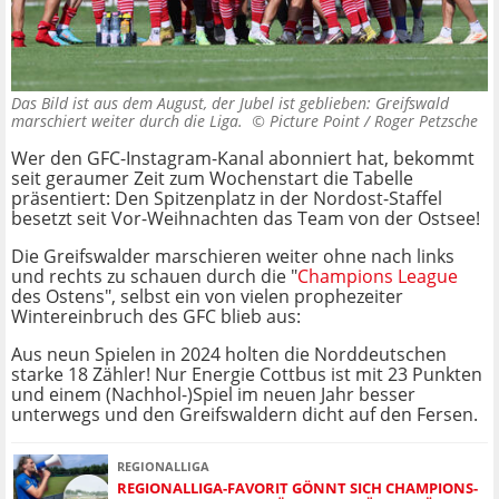
Das Bild ist aus dem August, der Jubel ist geblieben: Greifswald
marschiert weiter durch die Liga. ©
Picture Point / Roger Petzsche
Wer den GFC-Instagram-Kanal abonniert hat, bekommt
seit geraumer Zeit zum Wochenstart die Tabelle
präsentiert: Den Spitzenplatz in der Nordost-Staffel
besetzt seit Vor-Weihnachten das Team von der Ostsee!
Die Greifswalder marschieren weiter ohne nach links
und rechts zu schauen durch die "
Champions League
des Ostens", selbst ein von vielen prophezeiter
Wintereinbruch des GFC blieb aus:
Aus neun Spielen in 2024 holten die Norddeutschen
starke 18 Zähler! Nur Energie Cottbus ist mit 23 Punkten
und einem (Nachhol-)Spiel im neuen Jahr besser
unterwegs und den Greifswaldern dicht auf den Fersen.
REGIONALLIGA
REGIONALLIGA-FAVORIT GÖNNT SICH CHAMPIONS-