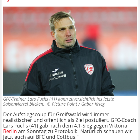
GFC-Trainer Lars Fuchs (41) kann zuversichtlich ins letzte
Saisonviertel blicken. ©
Picture Point / Gabor Krieg
Der Aufstiegscoup für Greifswald wird immer
realistischer und öffentlich als Ziel postuliert. GFC-Coach
Lars Fuchs (41) gab nach dem 4:1-Sieg gegen Viktoria
Berlin
am Sonntag zu Protokoll: "Natürlich schauen wir
jetzt auch auf BFC und Cottbus."