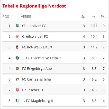
Tabelle Regionalliga Nordost
POS
VEREIN
Sp.
+/-
Pkt.
1
Chemnitzer FC
3
10:1
9
2
Greifswalder FC
4
10:4
8
3
FC Rot-Weiß Erfurt
3
11:2
7
4
1. FC Lokomotive Leipzig
3
8:5
7
4
FC Erzgebirge Aue
3
8:5
7
6
FC Carl Zeiss Jena
3
6:2
6
7
Hallescher FC
3
4:3
5
8
1. FC Magdeburg II
3
8:5
4