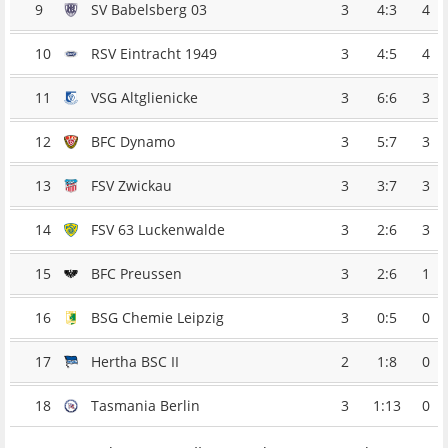
9
SV Babelsberg 03
3
4:3
4
10
RSV Eintracht 1949
3
4:5
4
11
VSG Altglienicke
3
6:6
3
12
BFC Dynamo
3
5:7
3
13
FSV Zwickau
3
3:7
3
14
FSV 63 Luckenwalde
3
2:6
3
15
BFC Preussen
3
2:6
1
16
BSG Chemie Leipzig
3
0:5
0
17
Hertha BSC II
2
1:8
0
18
Tasmania Berlin
3
1:13
0