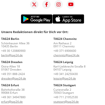
Unsere Redaktionen direkt für Dich vor Ort:
TAG24 Berlin
TAG24 Chemnitz
Schönhauser Allee 36
Am Rathaus 2
10435 Berlin
09111 Chemnitz
+49 30 120880900
+49 371 6906600
berlin@tag24.de
chemnitz@tag24.de
TAG24 Dresden
TAG24 Leipzig
Ostra-Allee 18
Karl-Liebknecht-Straße 8
01067 Dresden
04107 Leipzig
+49 351 888-2424
+49 341 24250430
dresden@tag24.de
leipzig@tag24.de
TAG24 Erfurt
TAG24 Stuttgart
Bahnhofstraße 38
Curiestraße 2
99084 Erfurt
70563 Stuttgart
+49 361 34947880
+49 711 21952530
erfurt@tag24.de
stuttgart@tag24.de