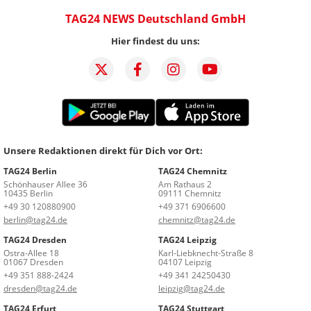
TAG24 NEWS Deutschland GmbH
Hier findest du uns:
Unsere Redaktionen direkt für Dich vor Ort:
TAG24 Berlin
TAG24 Chemnitz
Schönhauser Allee 36
Am Rathaus 2
10435 Berlin
09111 Chemnitz
+49 30 120880900
+49 371 6906600
berlin@tag24.de
chemnitz@tag24.de
TAG24 Dresden
TAG24 Leipzig
Ostra-Allee 18
Karl-Liebknecht-Straße 8
01067 Dresden
04107 Leipzig
+49 351 888-2424
+49 341 24250430
dresden@tag24.de
leipzig@tag24.de
TAG24 Erfurt
TAG24 Stuttgart