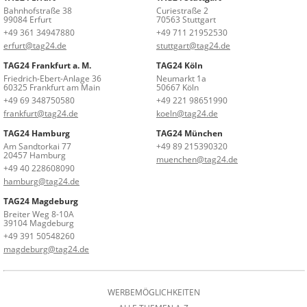
Bahnhofstraße 38
Curiestraße 2
99084 Erfurt
70563 Stuttgart
+49 361 34947880
+49 711 21952530
erfurt@tag24.de
stuttgart@tag24.de
TAG24 Frankfurt a. M.
TAG24 Köln
Friedrich-Ebert-Anlage 36
Neumarkt 1a
60325 Frankfurt am Main
50667 Köln
+49 69 348750580
+49 221 98651990
frankfurt@tag24.de
koeln@tag24.de
TAG24 Hamburg
TAG24 München
Am Sandtorkai 77
+49 89 215390320
20457 Hamburg
muenchen@tag24.de
+49 40 228608090
hamburg@tag24.de
TAG24 Magdeburg
Breiter Weg 8-10A
39104 Magdeburg
+49 391 50548260
magdeburg@tag24.de
WERBEMÖGLICHKEITEN