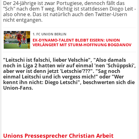
Der 24-Jährige ist zwar Portugiese, dennoch fällt das
"Sch" nach dem T weg. Richtig ist stattdessen Diogo Leit -
also ohne e. Das ist natürlich auch den Twitter-Usern
nicht entgangen.
1. FC UNION BERLIN
EX-DYNAMO-TALENT BLEIBT EISERN: UNION
VERLÄNGERT MIT STURM-HOFFNUNG BOGDANOV
"Leitschi ist falschi, lieber Velschie", "Also damals
noch in Liga 2 hatten wir auf einmal 'nen 'Schüppski',
aber wer ist denn jetzt 'Letschie'???". "Sag noch
einmal Leitschi und ich vergess mich!" oder "Wer
kennt ihn nicht: Diego Letschi", beschwerten sich die
Union-Fans.
Unions Pressesprecher Christian Arbeit