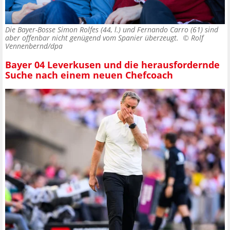
Die Bayer-Bosse Simon Rolfes (44, l.) und Fernando Carro (61) sind
aber offenbar nicht genügend vom Spanier überzeugt. ©
Rolf
Vennenbernd/dpa
Bayer 04 Leverkusen und die herausfordernde
Suche nach einem neuen Chefcoach