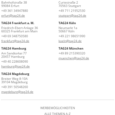
Bahnhofstraße 38
Curiestraße 2
99084 Erfurt
70563 Stuttgart
+49 361 34947880
+49 711 21952530
erfurt@tag24.de
stuttgart@tag24.de
TAG24 Frankfurt a. M.
TAG24 Köln
Friedrich-Ebert-Anlage 36
Neumarkt 1a
60325 Frankfurt am Main
50667 Köln
+49 69 348750580
+49 221 98651990
frankfurt@tag24.de
koeln@tag24.de
TAG24 Hamburg
TAG24 München
Am Sandtorkai 77
+49 89 215390320
20457 Hamburg
muenchen@tag24.de
+49 40 228608090
hamburg@tag24.de
TAG24 Magdeburg
Breiter Weg 8-10A
39104 Magdeburg
+49 391 50548260
magdeburg@tag24.de
WERBEMÖGLICHKEITEN
ALLE THEMEN A-Z