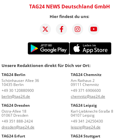
TAG24 NEWS Deutschland GmbH
Hier findest du uns:
Unsere Redaktionen direkt für Dich vor Ort:
TAG24 Berlin
TAG24 Chemnitz
Schönhauser Allee 36
Am Rathaus 2
10435 Berlin
09111 Chemnitz
+49 30 120880900
+49 371 6906600
berlin@tag24.de
chemnitz@tag24.de
TAG24 Dresden
TAG24 Leipzig
Ostra-Allee 18
Karl-Liebknecht-Straße 8
01067 Dresden
04107 Leipzig
+49 351 888-2424
+49 341 24250430
dresden@tag24.de
leipzig@tag24.de
TAG24 Erfurt
TAG24 Stuttgart