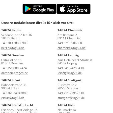
Unsere Redaktionen direkt für Dich vor Ort:
TAG24 Berlin
TAG24 Chemnitz
Schönhauser Allee 36
Am Rathaus 2
10435 Berlin
09111 Chemnitz
+49 30 120880900
+49 371 6906600
berlin@tag24.de
chemnitz@tag24.de
TAG24 Dresden
TAG24 Leipzig
Ostra-Allee 18
Karl-Liebknecht-Straße 8
01067 Dresden
04107 Leipzig
+49 351 888-2424
+49 341 24250430
dresden@tag24.de
leipzig@tag24.de
TAG24 Erfurt
TAG24 Stuttgart
Bahnhofstraße 38
Curiestraße 2
99084 Erfurt
70563 Stuttgart
+49 361 34947880
+49 711 21952530
erfurt@tag24.de
stuttgart@tag24.de
TAG24 Frankfurt a. M.
TAG24 Köln
Friedrich-Ebert-Anlage 36
Neumarkt 1a