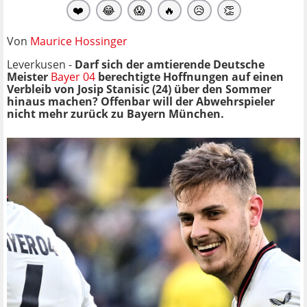
❤️
😂
😱
🔥
😥
👏
Von
Maurice Hossinger
Leverkusen -
Darf sich der amtierende Deutsche
Meister
Bayer 04
berechtigte Hoffnungen auf einen
Verbleib von Josip Stanisic (24) über den Sommer
hinaus machen? Offenbar will der Abwehrspieler
nicht mehr zurück zu Bayern München.