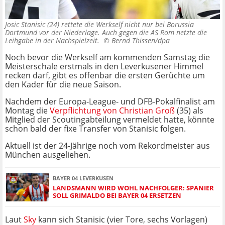
Josic Stanisic (24) rettete die Werkself nicht nur bei Borussia
Dortmund vor der Niederlage. Auch gegen die AS Rom netzte die
Leihgabe in der Nachspielzeit. ©
Bernd Thissen/dpa
Noch bevor die Werkself am kommenden Samstag die
Meisterschale erstmals in den Leverkusener Himmel
recken darf, gibt es offenbar die ersten Gerüchte um
den Kader für die neue Saison.
Nachdem der Europa-League- und DFB-Pokalfinalist am
Montag die
Verpflichtung von Christian Groß
(35) als
Mitglied der Scoutingabteilung vermeldet hatte, könnte
schon bald der fixe Transfer von Stanisic folgen.
Aktuell ist der 24-Jährige noch vom Rekordmeister aus
München ausgeliehen.
BAYER 04 LEVERKUSEN
LANDSMANN WIRD WOHL NACHFOLGER: SPANIER
SOLL GRIMALDO BEI BAYER 04 ERSETZEN
Laut
Sky
kann sich Stanisic (vier Tore, sechs Vorlagen)