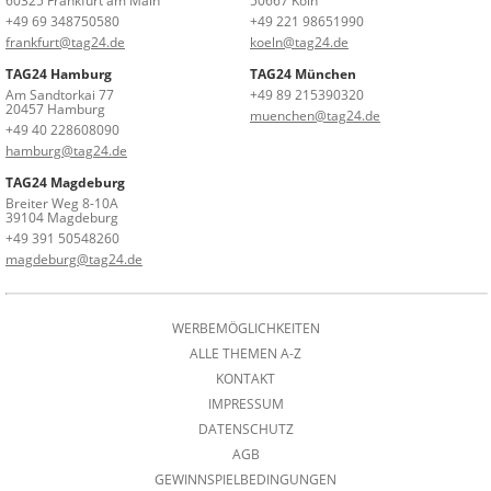
60325 Frankfurt am Main
50667 Köln
+49 69 348750580
+49 221 98651990
frankfurt@tag24.de
koeln@tag24.de
TAG24 Hamburg
TAG24 München
Am Sandtorkai 77
+49 89 215390320
20457 Hamburg
muenchen@tag24.de
+49 40 228608090
hamburg@tag24.de
TAG24 Magdeburg
Breiter Weg 8-10A
39104 Magdeburg
+49 391 50548260
magdeburg@tag24.de
WERBEMÖGLICHKEITEN
ALLE THEMEN A-Z
KONTAKT
IMPRESSUM
DATENSCHUTZ
AGB
GEWINNSPIELBEDINGUNGEN