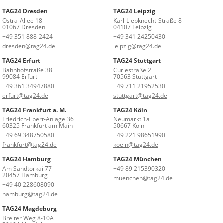
TAG24 Dresden
TAG24 Leipzig
Ostra-Allee 18
Karl-Liebknecht-Straße 8
01067 Dresden
04107 Leipzig
+49 351 888-2424
+49 341 24250430
dresden@tag24.de
leipzig@tag24.de
TAG24 Erfurt
TAG24 Stuttgart
Bahnhofstraße 38
Curiestraße 2
99084 Erfurt
70563 Stuttgart
+49 361 34947880
+49 711 21952530
erfurt@tag24.de
stuttgart@tag24.de
TAG24 Frankfurt a. M.
TAG24 Köln
Friedrich-Ebert-Anlage 36
Neumarkt 1a
60325 Frankfurt am Main
50667 Köln
+49 69 348750580
+49 221 98651990
frankfurt@tag24.de
koeln@tag24.de
TAG24 Hamburg
TAG24 München
Am Sandtorkai 77
+49 89 215390320
20457 Hamburg
muenchen@tag24.de
+49 40 228608090
hamburg@tag24.de
TAG24 Magdeburg
Breiter Weg 8-10A