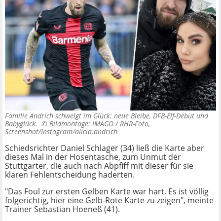
Familie Andrich schwelgt im Glück: neue Bleibe, DFB-Elf-Debüt und
Babyglück. ©
Bildmontage: IMAGO / RHR-Foto,
Screenshot/Instagram/alicia.andrich
Schiedsrichter Daniel Schlager (34) ließ die Karte aber
dieses Mal in der Hosentasche, zum Unmut der
Stuttgarter, die auch nach Abpfiff mit dieser für sie
klaren Fehlentscheidung haderten.
"Das Foul zur ersten Gelben Karte war hart. Es ist völlig
folgerichtig, hier eine Gelb-Rote Karte zu zeigen", meinte
Trainer Sebastian Hoeneß (41).