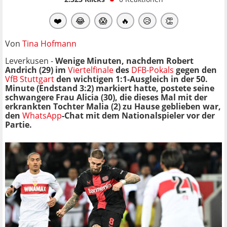
❤️
😂
😱
🔥
😥
👏
Von
Tina Hofmann
Leverkusen -
Wenige Minuten, nachdem Robert
Andrich (29) im
Viertelfinale
des
DFB-Pokals
gegen den
VfB Stuttgart
den wichtigen 1:1-Ausgleich in der 50.
Minute (Endstand 3:2) markiert hatte, postete seine
schwangere Frau Alicia (30), die dieses Mal mit der
erkrankten Tochter Malia (2) zu Hause geblieben war,
den
WhatsApp
-Chat mit dem Nationalspieler vor der
Partie.