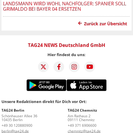
LANDSMANN WIRD WOHL NACHFOLGER: SPANIER SOLL
GRIMALDO BEI BAYER 04 ERSETZEN
Zurück zur Übersicht
TAG24 NEWS Deutschland GmbH
Hier findest du uns:
Unsere Redaktionen direkt für Dich vor Ort:
TAG24 Berlin
TAG24 Chemnitz
Schönhauser Allee 36
Am Rathaus 2
10435 Berlin
09111 Chemnitz
+49 30 120880900
+49 371 6906600
berlin@tag24.de
chemnitz@tag24.de